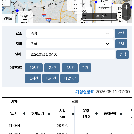
-
1.7
m/s
℃
-
-
-
mm
-
℃
mm
+
m/s
기흥구갈
-
-
m/s
mm
용인
-
수원
mm
−
31.8
℃
대부도
20 km
31.7
℃
영흥도
2.5
31.3
m/s
℃
2.4
m/s
-
mm
3.1
30.9
m/s
-
℃
mm
31.3
℃
-
오산
4.4
mm
m/s
5.6
m/s
-
mm
요소
-
mm
향남
30.8
℃
2.8
m/s
32.5
-
지역
℃
운평
mm
송탄
2.9
℃
m/s
-
s
mm
31.3
보
℃
날짜
31.5
℃
3.4
m/s
산
1.6
m/s
-
30.
mm
-
mm
1.2
℃
이전자료
-12시간
-3시간
-1시간
현재
-
m
/s
+1시간
+3시간
+12시간
기상실황표
2026.05.11.07:00
시간
날씨
시정
운량
일.시
현재일기
중하운량
km
1/10
도시별 기상실황표로 지점, 날씨, 기온, 강수, 바람, 기압등을 안내한 표입
11.07H
20 이상
1