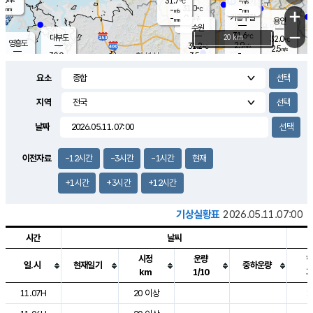
31.7
-
m/s
℃
-
31.0
-
mm
-
℃
mm
+
m/s
기흥구갈
0.4
-
m/s
mm
용인
-
수원
mm
−
31.6
℃
대부도
20 km
32.0
℃
영흥도
2.9
31.2
m/s
℃
2.5
m/s
-
mm
3.5
30.9
m/s
-
℃
mm
29.6
℃
-
오산
3.6
mm
m/s
2.4
m/s
-
mm
요소
-
mm
향남
30.0
℃
1.9
m/s
-
-
지역
℃
운평
mm
송탄
-
℃
m/s
-
s
mm
29.9
보
℃
날짜
30.9
℃
2.9
m/s
산
2.9
m/s
-
29.
mm
-
mm
0.9
℃
이전자료
-12시간
-3시간
-1시간
현재
-
m
/s
+1시간
+3시간
+12시간
기상실황표
2026.05.11.07:00
시간
날씨
시정
운량
일.시
현재일기
중하운량
km
1/10
도시별 기상실황표로 지점, 날씨, 기온, 강수, 바람, 기압등을 안내한 표입
11.07H
20 이상
1