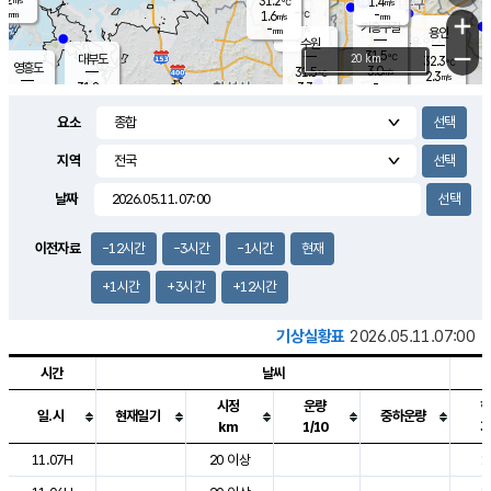
31.2
1.4
m/s
℃
-
-
-
mm
1.6
℃
mm
+
m/s
기흥구갈
-
-
m/s
mm
용인
-
수원
mm
−
31.5
℃
대부도
20 km
32.3
℃
영흥도
3.0
31.5
m/s
℃
2.3
m/s
-
mm
3.3
31.8
m/s
-
℃
mm
30.8
℃
-
오산
3.7
mm
m/s
4.8
m/s
-
mm
요소
-
mm
향남
31.5
℃
2.2
m/s
-
-
지역
℃
운평
mm
송탄
-
℃
m/s
-
s
mm
31.1
보
℃
날짜
32.4
℃
3.2
m/s
산
1.9
m/s
-
30.
mm
-
mm
1.3
℃
이전자료
-12시간
-3시간
-1시간
현재
-
m
/s
+1시간
+3시간
+12시간
기상실황표
2026.05.11.07:00
시간
날씨
시정
운량
일.시
현재일기
중하운량
km
1/10
도시별 기상실황표로 지점, 날씨, 기온, 강수, 바람, 기압등을 안내한 표입
11.07H
20 이상
1