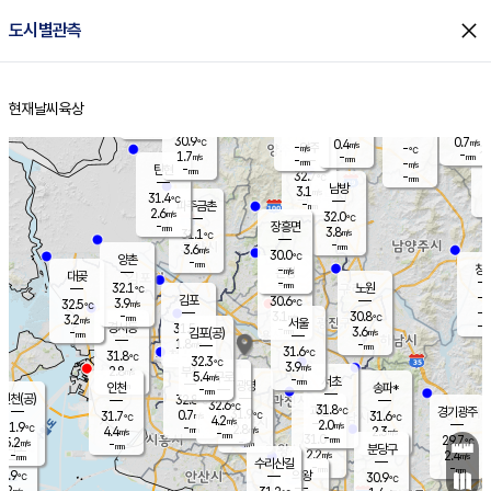
close
도시별관측
장남
판문점
30.6
℃
2.7
m/s
화현
31.4
동두천
℃
남면
-
현재날씨
육상
mm
파주
2.7
홈
m/s
포천
31.5
-
30.9
℃
mm
℃
30.1
℃
30.9
0.7
0.4
m/s
℃
m/s
-
양주
-
m/s
가
℃
-
1.7
-
mm
m/s
mm
-
mm
-
m/s
-
탄현
mm
32.7
-
3
℃
mm
남방
3.1
m/s
1
31.4
℃
-
파주금촌
mm
2.6
m/s
32.0
℃
-
장흥면
mm
3.8
m/s
31.1
℃
-
mm
3.6
m/s
30.0
℃
양촌
-
mm
창
-
m/s
은평
대곶
-
mm
32.1
노원
℃
-
김포
30.6
3.9
℃
32.5
m/s
℃
-
m/
-
3.1
30.8
m/s
mm
3.2
℃
m/s
서울
-
경서동
31.5
m
-
3.6
℃
mm
-
김포(공)
m/s
mm
1.8
-
m/s
mm
31.6
℃
31.8
-
℃
mm
32.3
℃
3.9
m/s
2.8
부천
m/s
5.4
구로
m/s
-
서초
mm
-
광명
mm
인천
송파*
-
mm
인천(공)
32.8
℃
32.6
℃
31.8
과천
경기광주
℃
31.9
0.7
31.7
31.6
m/s
℃
℃
℃
4.2
m/s
2.0
m/s
31.9
-
2.8
℃
mm
4.4
m/s
2.3
m/s
-
m/s
mm
-
31.0
29.7
mm
5.2
-
℃
℃
m/s
-
-
mm
무의도
mm
mm
분당구
2.2
-
2.4
m/s
m/s
mm
수리산길
-
-
mm
mm
0.9
의왕
30.9
℃
℃
2.2
m/s