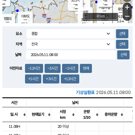
31.3
-
m/s
℃
-
-
-
mm
-
℃
mm
+
m/s
기흥구갈
-
-
m/s
mm
용인
-
수원
mm
−
30.1
℃
대부도
20 km
29.3
℃
영흥도
0.8
30.6
m/s
℃
1.1
m/s
-
mm
0.5
28.9
m/s
-
℃
mm
30.6
℃
-
오산
2.1
mm
m/s
1.1
m/s
-
mm
요소
-
mm
향남
27.7
℃
0.0
m/s
-
-
지역
℃
운평
mm
송탄
-
℃
m/s
-
s
mm
28.2
보
℃
날짜
31.8
℃
0.6
m/s
산
0.9
m/s
-
25.
mm
-
mm
0.0
℃
이전자료
-12시간
-3시간
-1시간
현재
-
m
/s
+1시간
+3시간
+12시간
기상실황표
2026.05.11.08:00
시간
날씨
시정
운량
일.시
현재일기
중하운량
km
1/10
도시별 기상실황표로 지점, 날씨, 기온, 강수, 바람, 기압등을 안내한 표입
11.08H
20 이상
1