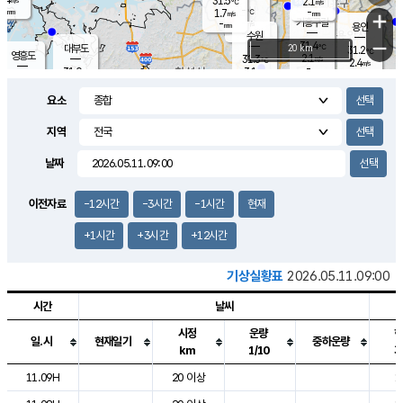
31.5
2.1
m/s
℃
-
-
-
mm
1.7
℃
mm
+
m/s
기흥구갈
-
-
m/s
mm
용인
-
수원
mm
−
31.4
℃
대부도
20 km
31.2
℃
영흥도
2.1
31.3
m/s
℃
2.4
m/s
-
mm
3.1
31.0
m/s
-
℃
mm
31.5
℃
-
오산
4.4
mm
m/s
5.6
m/s
-
mm
요소
-
mm
향남
30.2
℃
2.6
m/s
31.9
-
지역
℃
운평
mm
송탄
-
℃
m/s
-
s
mm
31.1
보
℃
날짜
32.2
℃
3.7
m/s
산
1.4
m/s
-
29.
mm
-
mm
1.6
℃
이전자료
-12시간
-3시간
-1시간
현재
-
m
/s
+1시간
+3시간
+12시간
기상실황표
2026.05.11.09:00
시간
날씨
시정
운량
일.시
현재일기
중하운량
km
1/10
도시별 기상실황표로 지점, 날씨, 기온, 강수, 바람, 기압등을 안내한 표입
11.09H
20 이상
1