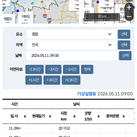
-
-
m/s
℃
-
30.6
-
mm
-
℃
mm
+
m/s
기흥구갈
1.2
-
m/s
mm
용인
-
수원
mm
−
32.3
℃
대부도
20 km
32.4
℃
영흥도
3.0
31.3
m/s
℃
2.0
m/s
-
mm
3.5
30.7
m/s
-
℃
mm
29.1
℃
-
오산
4.0
mm
m/s
3.5
m/s
-
mm
요소
-
mm
향남
30.8
℃
2.5
m/s
31.1
-
지역
℃
운평
mm
송탄
2.3
℃
m/s
-
s
mm
30.3
보
℃
날짜
31.6
℃
3.2
m/s
산
2.0
m/s
-
28.
mm
-
mm
1.0
℃
이전자료
-12시간
-3시간
-1시간
현재
-
m
/s
+1시간
+3시간
+12시간
기상실황표
2026.05.11.09:00
시간
날씨
시정
운량
일.시
현재일기
중하운량
km
1/10
도시별 기상실황표로 지점, 날씨, 기온, 강수, 바람, 기압등을 안내한 표입
11.09H
20 이상
1