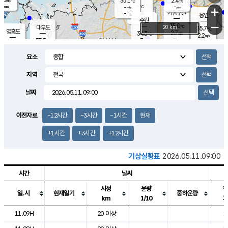
35.1
2.4
m/s
℃
-
-
-
mm
-
℃
mm
+
m/s
기흥구갈
-
-
m/s
mm
용인
-
수원
mm
−
35.0
℃
대부도
20 km
35.7
℃
영흥도
2.7
34.3
m/s
℃
2.2
m/s
-
mm
3
35.3
m/s
-
℃
mm
34.0
℃
-
오산
3.6
mm
m/s
1.3
m/s
-
mm
요소
-
mm
향남
34.7
℃
2.9
m/s
35.6
-
지역
℃
운평
mm
송탄
2.0
℃
m/s
-
s
mm
34.2
보
℃
날짜
35.5
℃
2.7
m/s
산
1.7
m/s
-
33.
mm
-
mm
1.2
℃
이전자료
-12시간
-3시간
-1시간
현재
-
m
/s
+1시간
+3시간
+12시간
기상실황표
2026.05.11.09:00
시간
날씨
시정
운량
일.시
현재일기
중하운량
km
1/10
도시별 기상실황표로 지점, 날씨, 기온, 강수, 바람, 기압등을 안내한 표입
11.09H
20 이상
1