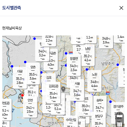
close
도시별관측
장남
판문점
32.4
℃
3.1
m/s
화현
33.0
동두천
℃
남면
-
현재날씨
육상
mm
파주
3.9
홈
m/s
포천
34.6
-
33.9
℃
mm
℃
32.5
℃
32.8
1.4
1.1
m/s
℃
m/s
-
양주
34.8
m/s
가
℃
-
2.2
-
mm
m/s
mm
-
mm
3.9
m/s
-
탄현
mm
34.3
-
3
℃
mm
남방
2.7
m/s
2
34.0
℃
-
파주금촌
mm
3.2
m/s
35.2
℃
-
장흥면
mm
4.1
m/s
35.0
℃
-
mm
4.0
m/s
34.0
℃
양촌
-
mm
창
2.3
m/s
은평
대곶
-
mm
35.5
노원
℃
-
김포
34.0
3.6
℃
35.3
m/s
℃
-
m/
-
3.5
34.8
m/s
mm
2.8
℃
m/s
서울
-
경서동
-
m
-
4.4
℃
mm
-
김포(공)
m/s
mm
-
-
m/s
mm
34.7
℃
35.1
-
℃
mm
35.6
℃
3.6
m/s
3.1
부천
m/s
5.4
구로
m/s
-
서초
mm
-
광명
mm
인천
송파*
-
mm
인천(공)
35.3
℃
36.7
℃
35.0
과천
경기광주
℃
-
1.2
34.1
34.7
m/s
℃
℃
℃
5.1
m/s
2.8
m/s
35.1
-
-
℃
mm
2.5
m/s
2.3
m/s
-
m/s
mm
-
34.6
33.4
mm
4.0
-
℃
℃
m/s
-
-
mm
무의도
mm
mm
분당구
2.5
-
2.8
m/s
m/s
mm
수리산길
-
-
mm
mm
2.8
의왕
35.9
℃
℃
1.6
m/s