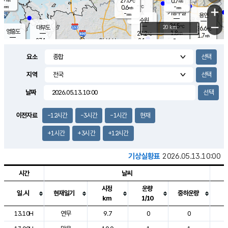
27.0
0.7
m/s
℃
-
-
-
mm
0.6
℃
mm
+
m/s
기흥구갈
-
-
m/s
mm
용인
-
수원
mm
−
26.5
℃
대부도
20 km
26.6
℃
영흥도
1.8
27.2
m/s
℃
1.7
m/s
-
mm
2.1
27.1
m/s
-
℃
mm
28.1
℃
-
오산
4.2
mm
m/s
5.8
m/s
-
mm
요소
-
mm
향남
26.9
℃
2.7
m/s
27.8
-
지역
℃
운평
mm
송탄
1.4
℃
m/s
-
s
mm
25.6
보
℃
날짜
26.8
℃
1.9
m/s
산
0.5
m/s
-
24.
mm
-
mm
0.9
℃
이전자료
-12시간
-3시간
-1시간
현재
-
m
/s
+1시간
+3시간
+12시간
기상실황표
2026.05.13.10:00
시간
날씨
시정
운량
일.시
현재일기
중하운량
km
1/10
도시별 기상실황표로 지점, 날씨, 기온, 강수, 바람, 기압등을 안내한 표입
13.10H
연무
9.7
0
0
2