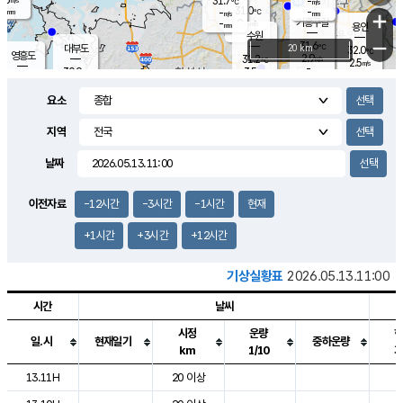
31.7
-
m/s
℃
-
31.0
-
mm
-
℃
mm
+
m/s
기흥구갈
0.4
-
m/s
mm
용인
-
수원
mm
−
31.6
℃
대부도
20 km
32.0
℃
영흥도
2.9
31.2
m/s
℃
2.5
m/s
-
mm
3.5
30.9
m/s
-
℃
mm
29.6
℃
-
오산
3.6
mm
m/s
2.4
m/s
-
mm
요소
-
mm
향남
30.0
℃
1.9
m/s
-
-
지역
℃
운평
mm
송탄
-
℃
m/s
-
s
mm
29.9
보
℃
날짜
30.9
℃
2.9
m/s
산
2.9
m/s
-
29.
mm
-
mm
0.9
℃
이전자료
-12시간
-3시간
-1시간
현재
-
m
/s
+1시간
+3시간
+12시간
기상실황표
2026.05.13.11:00
시간
날씨
시정
운량
일.시
현재일기
중하운량
km
1/10
도시별 기상실황표로 지점, 날씨, 기온, 강수, 바람, 기압등을 안내한 표입
13.11H
20 이상
2