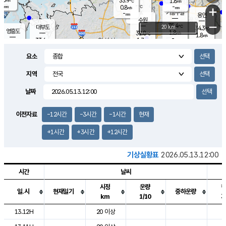
33.9
1.8
m/s
℃
-
-
-
mm
0.8
℃
mm
+
m/s
기흥구갈
-
-
m/s
mm
용인
-
수원
mm
−
35.4
℃
대부도
20 km
34.3
℃
영흥도
1.8
32.8
m/s
℃
1.8
m/s
-
mm
1.7
33.6
m/s
-
℃
mm
30.9
℃
-
오산
2.0
mm
m/s
2.5
m/s
-
mm
요소
-
mm
향남
34.2
℃
2.0
m/s
33.4
-
지역
℃
운평
mm
송탄
1.4
℃
m/s
-
s
mm
33.3
보
℃
날짜
34.7
℃
2.6
m/s
산
1.7
m/s
-
31.
mm
-
mm
0.5
℃
이전자료
-12시간
-3시간
-1시간
현재
-
m
/s
+1시간
+3시간
+12시간
기상실황표
2026.05.13.12:00
시간
날씨
시정
운량
일.시
현재일기
중하운량
km
1/10
도시별 기상실황표로 지점, 날씨, 기온, 강수, 바람, 기압등을 안내한 표입
13.12H
20 이상
2