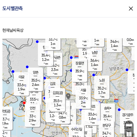
close
도시별관측
장남
판문점
33.6
℃
0.8
m/s
화현
36.1
동두천
℃
남면
-
현재날씨
육상
mm
파주
1.0
홈
m/s
포천
35.2
-
34.3
℃
mm
℃
34.4
℃
33.7
0.0
1
m/s
℃
m/s
-
양주
34.6
m/s
가
℃
-
1
-
mm
m/s
mm
-
mm
1.4
m/s
-
탄현
mm
35.4
-
3
℃
mm
남방
1.9
m/s
0
35.4
℃
-
파주금촌
mm
1.2
m/s
36.4
℃
-
장흥면
mm
1.4
m/s
36.2
℃
-
mm
2.3
m/s
35.9
℃
양촌
-
mm
창
-
m/s
은평
대곶
-
mm
35.5
노원
℃
-
김포
35.0
2.4
℃
33.6
m/s
℃
-
m/
-
1.1
35.2
m/s
mm
1.9
℃
m/s
서울
-
경서동
34.7
m
-
1.7
℃
mm
-
김포(공)
m/s
mm
1.0
-
m/s
mm
33.9
℃
33.5
-
℃
mm
35.5
℃
2
m/s
2.1
부천
m/s
1.3
구로
m/s
-
서초
mm
-
광명
mm
인천
송파*
-
mm
인천(공)
35.9
℃
34.7
℃
33.6
과천
경기광주
℃
34.5
1.2
33
35.4
m/s
℃
℃
℃
0.8
m/s
1.6
m/s
33.7
-
1.1
℃
mm
2.9
m/s
2.7
m/s
-
m/s
mm
-
34.3
32.0
mm
2.9
-
℃
℃
m/s
-
-
mm
무의도
mm
mm
분당구
1.3
-
1.2
m/s
m/s
mm
수리산길
-
-
mm
mm
4.1
의왕
34.7
℃
℃
2.0
m/s