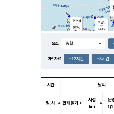
3
덕적북리
자월도
30.3
℃
34.1
℃
4.0
m/s
0.8
m/s
-
mm
-
mm
요소
풍도
30.2
덕적지도
2.3
m/
-
-12시간
-3시간
mm
이전자료
29.1
℃
대
3.8
m/s
-
mm
32.2
4.9
m
-
mm
시간
날씨
시정
운
일.시
현재일기
km
1/1