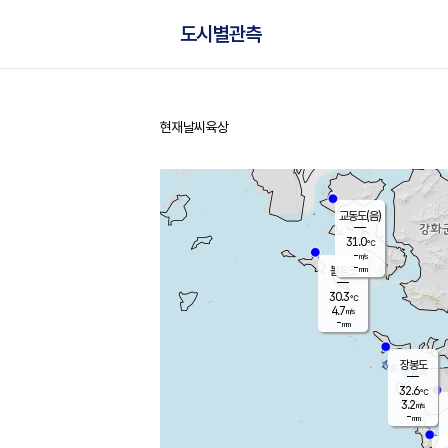
도시별관측
현재날씨
육상
홈
교동도(음)
31.0
℃
-
m/s
-
mm
볼음도
대연평
30.3
℃
4.7
m/s
32.5
℃
-
mm
1.9
m/s
-
mm
장봉도
32.6
℃
3.2
m/s
-
mm