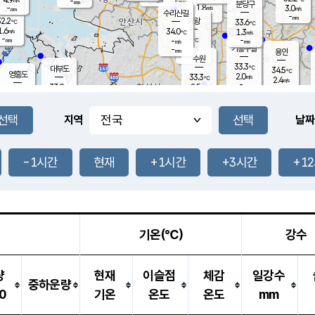
-
-
mm
무의도
mm
mm
분당구
1.8
-
3.0
m/s
m/s
mm
수리산길
-
-
mm
mm
2.2
의왕
33.6
℃
℃
1.6
34.0
m/s
1.3
m/s
℃
-
-
-
mm
-
℃
mm
m/s
기흥구갈
-
-
m/s
mm
용인
-
수원
mm
33.3
℃
대부도
34.5
℃
영흥도
2.0
33.3
m/s
℃
2.4
m/s
-
mm
2.5
33.9
m/s
-
℃
mm
32.9
℃
-
오산
3.9
mm
m/s
4.6
m/s
-
mm
-
mm
향남
34.3
℃
지역
날짜
2.3
m/s
34.4
-
℃
운평
mm
송탄
-
℃
m/s
-
s
mm
33.0
보
℃
33.4
-1시간
현재
+1시간
+3시간
+1
℃
3.0
m/s
산
3.3
m/s
-
31.
mm
-
mm
0.9
℃
-
m
/s
기온(℃)
강수
량
현재
이슬점
체감
일강수
중하운량
0
기온
온도
온도
mm