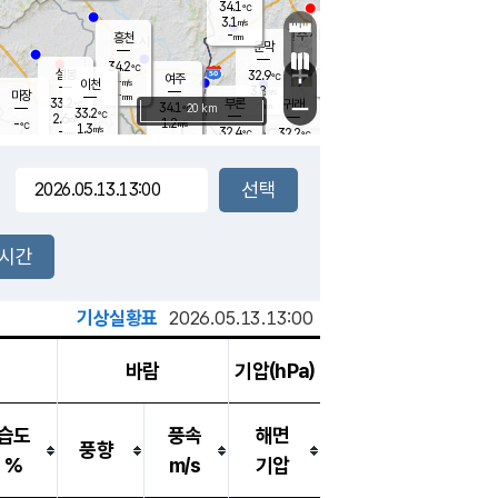
34.1
℃
강림
3.1
m/s
원주
-
흥천
mm
31.9
℃
문막
1.1
m/s
33.4
℃
34.2
-
℃
mm
+
1.4
설봉
m/s
32.9
℃
여주
-
m/s
이천
-
mm
3.8
m/s
-
마장
mm
신림
33.2
부론
-
귀래
−
℃
mm
34.1
20 km
℃
33.2
℃
2.6
m/s
1.2
-
m/s
℃
31.7
1.3
m/s
℃
-
32.4
32.2
mm
℃
-
℃
mm
-
m/s
-
2.0
mm
m/s
2.7
2.2
m/s
m/s
-
mm
-
백운
mm
-
-
mm
mm
백암
장호원
33.8
℃
1.7
m/s
32.8
℃
32.9
엄정
℃
-
mm
2.4
m/s
2.7
m/s
노은
-
mm
-
32.7
mm
℃
개
2시간
3.9
m/s
32.6
℃
-
mm
9
3.1
℃
m/s
-
m/s
mm
m
기상실황표
2026.05.13.13:00
바람
기압(hPa)
습도
풍속
해면
풍향
%
m/s
기압