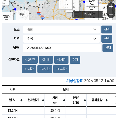
-
2.5
m/s
℃
-
-
-
mm
-
℃
mm
+
m/s
기흥구갈
-
-
m/s
mm
용인
-
mm
−
28.8
℃
대부도
20 km
28.4
℃
영흥도
1.5
m/s
2.2
m/s
-
mm
23.2
-
℃
mm
25.0
℃
오산
3.6
m/s
10.1
m/s
12.0
mm
요소
4.0
mm
향남
26.9
℃
1.5
m/s
26.9
-
지역
℃
운평
mm
송탄
1.4
℃
m/s
-
s
mm
23.6
보
℃
날짜
26.7
℃
1.3
m/s
산
0.1
m/s
27.0
22.
mm
-
mm
0.8
℃
이전자료
-12시간
-3시간
-1시간
현재
1.0
/s
+1시간
+3시간
+12시간
기상실황표
2026.05.13.14:00
시간
날씨
시정
운량
일.시
현재일기
중하운량
km
1/10
도시별 기상실황표로 지점, 날씨, 기온, 강수, 바람, 기압등을 안내한 표입
13.14H
20 이상
2