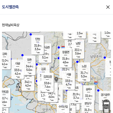
close
도시별관측
장남
판문점
29.4
℃
5.1
m/s
화현
29.8
동두천
℃
남면
-
현재날씨
육상
mm
4.8
홈
m/s
포천
31.4
-
32.0
℃
mm
℃
31.4
℃
1.0
2.3
m/s
m/s
-
양주
-
m/s
가
℃
-
-
mm
mm
-
mm
-
m/s
탄현
34.5
-
2
℃
mm
남방
2.7
m/s
2
31.8
℃
-
파주금촌
mm
3.3
m/s
33.1
℃
-
장흥면
mm
3.6
m/s
강화
32.9
℃
-
mm
5.1
m/s
31.8
℃
양촌
-
31.0
mm
℃
창
4.5
m/s
은평
대곶
4.1
m/s
-
mm
34.4
노원
-
℃
mm
-
김포
32.2
5.0
℃
33.5
m/s
℃
-
m/
-
1.8
31.7
m/s
mm
4.1
℃
m/s
서울
-
경서동
33.5
m
-
5.3
℃
mm
-
김포(공)
m/s
mm
2.6
-
m/s
mm
33.5
℃
34.1
-
℃
mm
33.8
℃
4.7
m/s
4.2
부천
m/s
7.6
구로
m/s
-
서초
mm
-
광명
mm
송파*
-
mm
인천(공)
33.6
℃
34.1
℃
31.9
과천
경기광주
℃
33.3
1.7
32.4
m/s
℃
℃
6.0
m/s
3.7
m/s
30.7
-
3.6
℃
mm
m/s
4.2
-
m/s
mm
-
31.3
30.3
mm
6.6
-
℃
℃
m/s
-
mm
무의도
mm
분당구
2.3
-
2.7
m/s
m/s
mm
수리산길
-
-
mm
mm
6.1
의왕
31.3
℃
℃
7.2
m/s