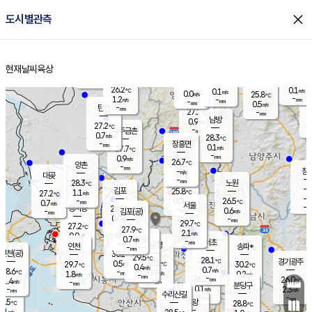
close
도시별관측
장남
판문점
26.0
℃
1.3
m/s
화현
25.5
동두천
℃
남면
-
현재날씨
육상
mm
파주
0.6
홈
m/s
포천
24.0
-
26.4
℃
mm
℃
26.6
℃
26.2
0.1
0.1
m/s
℃
m/s
0.0
양주
25.8
m/s
가
℃
-
1.2
-
mm
m/s
mm
-
mm
0.5
m/s
-
탄현
mm
27.2
-
2
℃
mm
남방
0.9
m/s
0
27.2
℃
-
파주금촌
mm
0.7
m/s
28.3
℃
-
장흥면
mm
0.1
m/s
27.7
℃
-
mm
0.9
m/s
26.7
℃
양촌
-
mm
창
-
m/s
은평
대곶
-
mm
28.3
노원
℃
-
김포
25.8
1.1
℃
27.2
m/s
℃
-
m/
-
0.0
26.5
m/s
mm
0.7
℃
m/s
서울
-
경서동
28.0
m
-
0.6
℃
mm
-
김포(공)
m/s
mm
0.0
-
m/s
mm
29.7
℃
27.2
-
℃
mm
27.9
℃
2.1
m/s
0.0
부천
m/s
0.7
구로
m/s
-
서초
mm
-
광명
mm
인천
송파*
-
mm
인천(공)
30.2
℃
29.5
℃
28.1
과천
경기광주
℃
30.5
0.5
29.7
30.2
m/s
℃
℃
℃
0.4
m/s
0.7
m/s
28.6
-
0.9
℃
mm
1.8
m/s
0.2
m/s
-
m/s
mm
-
26.2
26.0
mm
1.4
-
℃
℃
m/s
-
-
mm
무의도
mm
mm
분당구
0.1
-
2.3
m/s
m/s
mm
수리산길
-
-
mm
mm
6.5
의왕
28.8
℃
℃
0.1
m/s