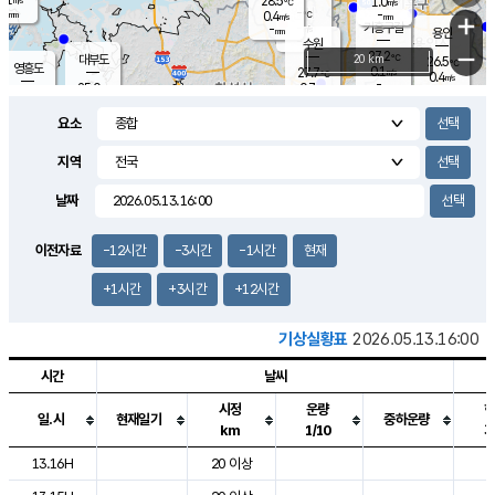
28.5
1.0
m/s
℃
-
-
-
mm
0.4
℃
mm
+
m/s
기흥구갈
-
-
m/s
mm
용인
-
수원
mm
−
27.2
℃
대부도
20 km
26.5
℃
영흥도
0.1
27.7
m/s
℃
0.4
m/s
-
mm
0.7
25.0
m/s
-
℃
mm
27.1
℃
-
오산
0.0
mm
m/s
0.1
m/s
-
mm
요소
-
mm
향남
25.2
℃
0.0
m/s
28.6
-
지역
℃
운평
mm
송탄
0.2
℃
m/s
-
s
mm
26.5
보
℃
날짜
28.0
℃
0.8
m/s
산
0.1
m/s
-
23.
mm
-
mm
0.1
℃
이전자료
-12시간
-3시간
-1시간
현재
-
m
/s
+1시간
+3시간
+12시간
기상실황표
2026.05.13.16:00
시간
날씨
시정
운량
일.시
현재일기
중하운량
km
1/10
도시별 기상실황표로 지점, 날씨, 기온, 강수, 바람, 기압등을 안내한 표입
13.16H
20 이상
2