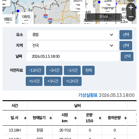
36.5
2.5
m/s
℃
-
-
-
mm
-
℃
mm
+
m/s
기흥구갈
-
-
m/s
mm
용인
-
수원
mm
−
37.6
℃
대부도
20 km
36.3
℃
영흥도
2.3
35.4
m/s
℃
2.3
m/s
-
mm
2.9
36.6
m/s
-
℃
mm
33.9
℃
-
오산
2.8
mm
m/s
1.4
m/s
-
mm
요소
-
mm
향남
35.6
℃
3.2
m/s
36.1
-
지역
℃
운평
mm
송탄
1.7
℃
m/s
-
s
mm
33.1
보
℃
날짜
35.9
℃
3.4
m/s
산
2.9
m/s
-
35.
mm
-
mm
2.0
℃
이전자료
-12시간
-3시간
-1시간
현재
-
m
/s
+1시간
+3시간
+12시간
기상실황표
2026.05.13.18:00
시간
날씨
시정
운량
일.시
현재일기
중하운량
km
1/10
도시별 기상실황표로 지점, 날씨, 기온, 강수, 바람, 기압등을 안내한 표입
13.18H
맑음
20 이상
0
0
2