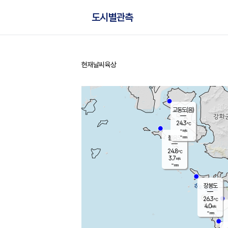
도시별관측
현재날씨
육상
홈
교동도(음)
24.3
℃
-
m/s
-
mm
볼음도
대연평
24.8
℃
3.7
m/s
26.8
℃
-
mm
2.4
m/s
-
mm
장봉도
26.3
℃
4.0
m/s
-
mm