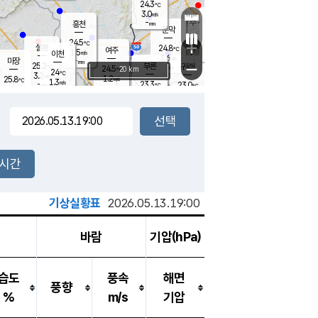
24.3
℃
강림
3.0
m/s
원주
-
흥천
mm
21.4
℃
문막
0.2
m/s
24.9
℃
24.5
-
℃
mm
+
3.1
설봉
m/s
24.8
℃
여주
1.5
m/s
이천
-
mm
3.6
m/s
-
마장
mm
신림
25.2
부론
-
귀래
−
℃
mm
24.5
20 km
℃
24
℃
3.2
m/s
1.2
25.8
m/s
℃
23.1
1.3
m/s
℃
-
23.3
23.0
mm
℃
-
℃
mm
2.3
m/s
-
1.7
mm
m/s
2.4
1.1
m/s
m/s
-
mm
-
백운
mm
7.5
-
mm
mm
백암
장호원
23.9
℃
2.0
m/s
22.7
℃
24.5
엄정
℃
0.5
mm
1.3
m/s
2.6
m/s
노은
9.0
mm
1.5
25.5
mm
℃
개
2시간
4.2
m/s
24.5
℃
15.5
mm
9
2.7
℃
m/s
13.5
m/s
mm
mm
기상실황표
2026.05.13.19:00
바람
기압(hPa)
습도
풍속
해면
풍향
%
m/s
기압