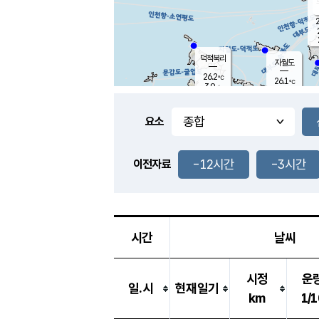
2
덕적북리
자월도
26.2
℃
26.1
℃
3.9
m/s
1.2
m/s
-
mm
3.5
mm
요소
풍도
26.3
덕적지도
3.1
m/
0.5
-12시간
-3시간
m
이전자료
26.2
℃
대
3.6
m/s
-
mm
26.9
7.8
m
-
mm
시간
날씨
시정
운
일.시
현재일기
km
1/1