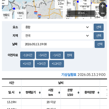
32.0
-
m/s
℃
-
30.8
-
mm
2.3
℃
mm
+
m/s
기흥구갈
0.5
-
m/s
mm
용인
-
수원
mm
−
32.6
℃
대부도
20 km
32.7
℃
영흥도
3.1
31.3
m/s
℃
1.8
m/s
-
mm
3.5
30.9
m/s
-
℃
mm
29.4
℃
-
오산
3.7
mm
m/s
3.9
m/s
-
mm
요소
-
mm
향남
30.8
℃
2.4
m/s
31.5
-
지역
℃
운평
mm
송탄
-
℃
m/s
-
s
mm
30.2
보
℃
날짜
31.0
℃
3.7
m/s
산
3.4
m/s
-
29.
mm
-
mm
1.5
℃
이전자료
-12시간
-3시간
-1시간
현재
-
m
/s
+1시간
+3시간
+12시간
기상실황표
2026.05.13.19:00
시간
날씨
시정
운량
일.시
현재일기
중하운량
km
1/10
도시별 기상실황표로 지점, 날씨, 기온, 강수, 바람, 기압등을 안내한 표입
13.19H
20 이상
2