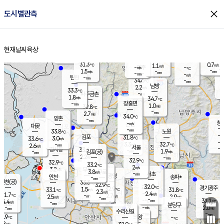
close
도시별관측
장남
판문점
31.6
℃
2.1
m/s
화현
32.0
동두천
℃
남면
-
현재날씨
육상
mm
파주
2.3
홈
m/s
포천
33.6
-
33
℃
mm
℃
32.4
℃
31.3
0.7
1.1
m/s
℃
m/s
-
양주
-
m/s
가
℃
-
1.5
-
mm
m/s
mm
-
mm
-
m/s
-
탄현
mm
34.6
-
3
℃
mm
남방
2.2
m/s
1
33.3
℃
-
파주금촌
mm
1.8
m/s
34.7
℃
-
장흥면
mm
1.0
m/s
32.8
℃
-
mm
2.7
m/s
34.0
℃
양촌
-
mm
창
-
m/s
은평
대곶
-
mm
33.8
노원
℃
-
김포
31.8
3.0
℃
33.6
m/s
℃
-
m/
-
3.3
32.7
m/s
mm
2.6
℃
m/s
서울
-
경서동
33.4
m
-
1.9
℃
mm
-
김포(공)
m/s
mm
2.2
-
m/s
mm
32.9
℃
32.9
-
℃
mm
33.2
℃
2
m/s
3.2
부천
m/s
3.8
구로
m/s
-
서초
mm
-
광명
mm
인천
송파*
-
mm
인천(공)
33.3
℃
32.9
℃
32.0
과천
경기광주
℃
32.9
1.5
33.1
31.8
m/s
℃
℃
℃
2.3
m/s
2.4
m/s
31.7
-
2.7
℃
mm
2.5
m/s
2.9
m/s
-
m/s
mm
-
-
31.1
mm
4.4
-
℃
℃
m/s
-
-
mm
무의도
mm
mm
분당구
-
-
2.0
m/s
m/s
mm
수리산길
-
-
mm
mm
0.9
의왕
-
℃
℃
1.8
m/s