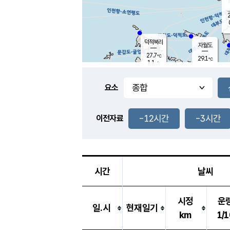
2
덕적북리
자월도
27.7
℃
29.1
℃
1.1
m/s
1.5
m/s
-
mm
-
mm
요소
풍도
28.2
덕적지도
1.0
m/
-
-12시간
-3시간
mm
이전자료
26.8
℃
대
2.5
m/s
-
mm
27.0
0.0
m
-
mm
시간
날씨
시정
운
일.시
현재일기
km
1/1