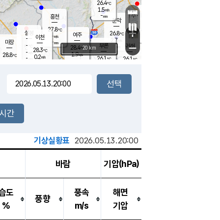
26.4
℃
강림
1.5
m/s
원주
-
흥천
mm
25.1
℃
문막
0.1
m/s
30.4
℃
27.8
-
℃
mm
+
1
설봉
m/s
26.8
℃
여주
-
m/s
이천
-
mm
2.7
m/s
-
마장
mm
신림
-
부론
-
귀래
−
℃
mm
28.4
20 km
℃
28.3
℃
-
m/s
1.9
28.8
m/s
℃
24.6
0.2
m/s
℃
-
26.1
26.1
mm
℃
-
℃
mm
0.8
m/s
-
0.1
mm
m/s
0.0
0.3
m/s
m/s
-
mm
-
백운
mm
-
-
mm
mm
백암
장호원
25.7
℃
0.3
m/s
24.9
℃
28.4
엄정
℃
-
mm
0.0
m/s
0.5
m/s
노은
-
mm
-
27.0
mm
℃
개
2시간
0.1
m/s
26.4
℃
-
mm
9
1.8
℃
m/s
-
m/s
mm
m
기상실황표
2026.05.13.20:00
바람
기압(hPa)
습도
풍속
해면
풍향
%
m/s
기압