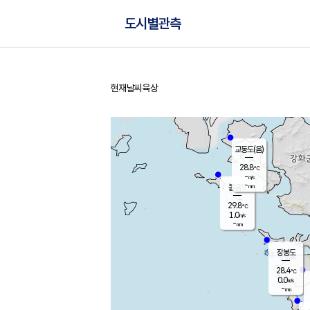
도시별관측
현재날씨
육상
홈
교동도(음)
28.8
℃
-
m/s
-
mm
볼음도
대연평
29.8
℃
1.0
m/s
30.4
℃
-
mm
1.2
m/s
-
mm
장봉도
28.4
℃
0.0
m/s
-
mm