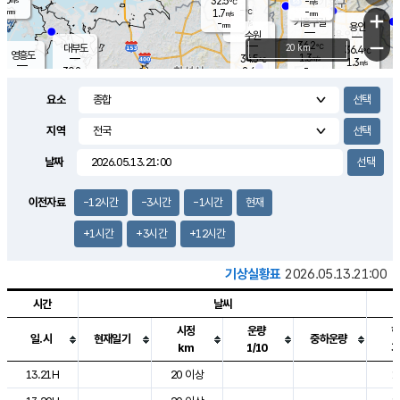
32.5
-
m/s
℃
-
-
-
mm
1.7
℃
mm
+
m/s
기흥구갈
-
-
m/s
mm
용인
-
수원
mm
−
36.2
℃
대부도
20 km
36.4
℃
영흥도
1.3
34.5
m/s
℃
1.3
m/s
-
mm
2.4
30.2
m/s
-
℃
mm
31.1
℃
-
오산
2.2
mm
m/s
3.6
m/s
-
mm
요소
-
mm
향남
32.0
℃
0.7
m/s
35.0
-
지역
℃
운평
mm
송탄
1.8
℃
m/s
-
s
mm
30.7
보
℃
날짜
36.0
℃
3.9
m/s
산
1.0
m/s
-
31.
mm
-
mm
0.6
℃
이전자료
-12시간
-3시간
-1시간
현재
-
m
/s
+1시간
+3시간
+12시간
기상실황표
2026.05.13.21:00
시간
날씨
시정
운량
일.시
현재일기
중하운량
km
1/10
도시별 기상실황표로 지점, 날씨, 기온, 강수, 바람, 기압등을 안내한 표입
13.21H
20 이상
1