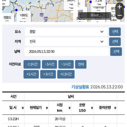
34.9
7.1
m/s
℃
-
-
-
mm
-
℃
mm
+
m/s
기흥구갈
-
-
m/s
mm
용인
-
수원
mm
−
30.3
℃
대부도
20 km
28.2
℃
영흥도
5.1
34.7
m/s
℃
5.4
m/s
-
mm
4.5
34.8
m/s
-
℃
mm
35.7
℃
-
오산
4.3
mm
m/s
2.6
m/s
-
mm
요소
-
mm
향남
27.5
℃
3.8
m/s
28.3
-
지역
℃
운평
mm
송탄
-
℃
m/s
-
s
mm
25.1
보
℃
날짜
25.6
℃
6.9
m/s
산
3.6
m/s
2.5
23.
mm
-
mm
0.7
℃
이전자료
-12시간
-3시간
-1시간
현재
1.0
/s
+1시간
+3시간
+12시간
기상실황표
2026.05.13.22:00
시간
날씨
시정
운량
일.시
현재일기
중하운량
km
1/10
도시별 기상실황표로 지점, 날씨, 기온, 강수, 바람, 기압등을 안내한 표입
13.22H
20 이상
1