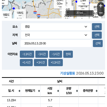
28.4
1.4
m/s
℃
-
-
-
mm
0.0
℃
mm
+
m/s
기흥구갈
-
-
m/s
mm
용인
-
수원
mm
−
28.6
℃
대부도
20 km
26.2
℃
영흥도
0.1
27.1
m/s
℃
0.4
m/s
-
mm
0.9
26.0
m/s
-
℃
mm
27.9
℃
-
오산
0.1
mm
m/s
1.4
m/s
-
mm
요소
-
mm
향남
25.3
℃
0.0
m/s
28.7
-
지역
℃
운평
mm
송탄
0.5
℃
m/s
-
s
mm
27.1
보
℃
날짜
27.9
℃
1.4
m/s
산
0.0
m/s
-
22.
mm
-
mm
0.0
℃
이전자료
-12시간
-3시간
-1시간
현재
-
m
/s
+1시간
+3시간
+12시간
기상실황표
2026.05.13.23:00
시간
날씨
시정
운량
일.시
현재일기
중하운량
km
1/10
도시별 기상실황표로 지점, 날씨, 기온, 강수, 바람, 기압등을 안내한 표입
13.23H
5.7
1