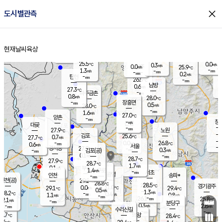
close
도시별관측
장남
판문점
25.6
℃
1.3
m/s
화현
25.6
동두천
℃
남면
-
현재날씨
육상
mm
파주
0.9
홈
m/s
포천
23.7
-
26.1
℃
mm
℃
27.1
℃
25.5
0.0
0.3
m/s
℃
m/s
0.0
양주
25.9
m/s
가
℃
-
1.3
-
mm
m/s
mm
-
mm
0.2
m/s
-
탄현
mm
26.5
-
2
℃
mm
남방
0.6
m/s
0
27.3
℃
-
파주금촌
mm
0.8
m/s
28.0
℃
-
장흥면
mm
0.5
m/s
28.0
℃
-
mm
1.6
m/s
27.0
℃
양촌
-
mm
창
-
m/s
은평
대곶
-
mm
27.9
노원
℃
-
김포
25.6
0.7
℃
27.7
m/s
℃
-
m/
-
0.0
26.8
m/s
mm
0.6
℃
m/s
서울
-
경서동
27.9
m
-
0.3
℃
mm
-
김포(공)
m/s
mm
0.1
-
m/s
mm
28.7
℃
27.9
-
℃
mm
28.7
℃
1.7
m/s
0.1
부천
m/s
1.4
구로
m/s
-
서초
mm
-
광명
mm
인천
송파*
-
mm
인천(공)
29.2
℃
28.8
℃
28.5
과천
경기광주
℃
31.0
0.0
29.1
29.4
m/s
℃
℃
℃
0.5
m/s
1.3
m/s
28.2
-
0.4
℃
mm
1.1
m/s
0.8
m/s
-
m/s
mm
-
26.1
25.8
mm
2.1
-
℃
℃
m/s
-
-
mm
무의도
mm
mm
분당구
0.3
-
2.8
m/s
m/s
mm
수리산길
-
-
mm
mm
7.7
의왕
28.4
℃
℃
0.4
m/s