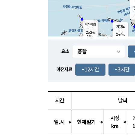
2
덕적북리
자월도
26.2
℃
24.4
℃
7.8
m/s
2.8
m/s
-
mm
1.0
mm
요소
풍도
24.7
덕적지도
6.4
m/
-
-12시간
-3시간
mm
이전자료
27.1
℃
대
10.6
m/s
-
mm
26.3
7.3
m
-
mm
시간
날씨
시정
일.시
현재일기
km