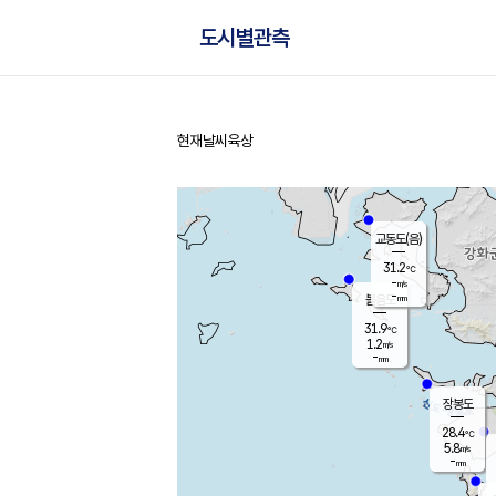
도시별관측
현재날씨
육상
홈
교동도(음)
31.2
℃
-
m/s
-
mm
볼음도
대연평
31.9
℃
1.2
m/s
33.5
℃
-
mm
1.6
m/s
-
mm
장봉도
28.4
℃
5.8
m/s
-
mm