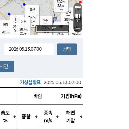
30.2
℃
강림
3.3
m/s
원주
-
흥천
mm
27.5
℃
문막
1.7
m/s
30.4
℃
28.7
-
℃
mm
+
4.4
설봉
m/s
28.9
℃
여주
0.1
m/s
이천
-
mm
4.7
m/s
-
마장
mm
신림
29.1
부론
-
귀래
−
℃
mm
27.0
20 km
℃
28.7
℃
0.8
m/s
1.3
28.5
m/s
℃
28.2
2.1
m/s
℃
-
24.8
28.6
mm
℃
-
℃
mm
1.4
m/s
-
0.9
mm
m/s
1.7
2.9
m/s
m/s
-
mm
-
백운
mm
7.5
-
mm
mm
백암
장호원
27.7
℃
3.3
m/s
24.2
℃
26.0
엄정
℃
0.5
mm
0.7
m/s
1.5
m/s
노은
9.0
mm
1.5
25.5
mm
℃
개
2시간
2.2
m/s
25.5
℃
15.5
mm
4
2.1
℃
m/s
13.5
m/s
mm
mm
기상실황표
2026.05.13.07:00
바람
기압(hPa)
습도
풍속
해면
풍향
%
m/s
기압