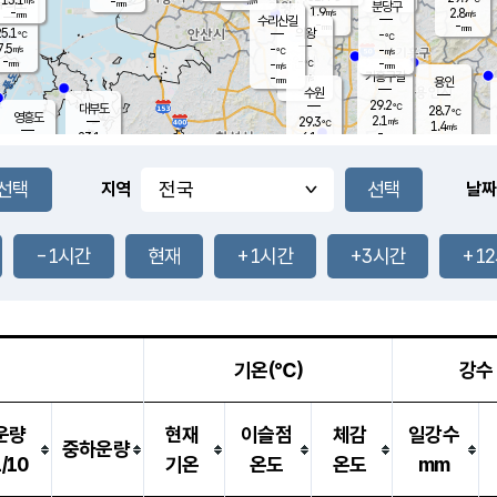
-
-
mm
무의도
mm
mm
분당구
1.9
-
2.8
m/s
m/s
mm
수리산길
-
-
mm
mm
5.1
의왕
-
℃
℃
7.5
-
m/s
-
m/s
℃
-
-
-
mm
-
℃
mm
m/s
기흥구갈
-
-
m/s
mm
용인
-
수원
mm
29.2
℃
대부도
28.7
℃
영흥도
2.1
29.3
m/s
℃
1.4
m/s
-
mm
6.1
23.1
m/s
-
℃
mm
24.6
℃
-
오산
1.5
mm
m/s
5.4
m/s
14.0
mm
8.0
mm
향남
26.6
℃
지역
날짜
1.3
m/s
-
-
℃
운평
mm
송탄
-
℃
m/s
-
s
mm
23.8
보
℃
26.2
-1시간
현재
+1시간
+3시간
+1
℃
3.6
m/s
산
0.5
m/s
27.0
23.
mm
-
mm
0.1
℃
1.0
/s
기온(℃)
강수
운량
현재
이슬점
체감
일강수
중하운량
1/10
기온
온도
온도
mm