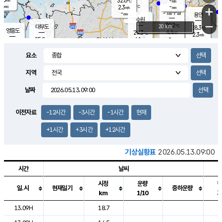
32.6
-
m/s
℃
-
-
-
mm
2.3
℃
mm
+
m/s
기흥구갈
-
-
m/s
mm
용인
-
수원
mm
−
30.2
℃
대부도
20 km
28.3
℃
영흥도
4.4
29.3
m/s
℃
2.3
m/s
-
mm
6.1
25.0
m/s
-
℃
mm
29.7
℃
-
오산
4.5
mm
m/s
6.0
m/s
7.0
mm
요소
-
mm
향남
27.2
℃
2.6
m/s
27.4
-
지역
℃
운평
mm
송탄
2.5
℃
m/s
-
s
mm
23.1
보
℃
날짜
26.2
℃
5.5
m/s
산
1.0
m/s
25.0
22.
mm
-
mm
0.4
℃
이전자료
-12시간
-3시간
-1시간
현재
1.0
/s
+1시간
+3시간
+12시간
기상실황표
2026.05.13.09:00
시간
날씨
시정
운량
일.시
현재일기
중하운량
km
1/10
도시별 기상실황표로 지점, 날씨, 기온, 강수, 바람, 기압등을 안내한 표입
13.09H
18.7
1