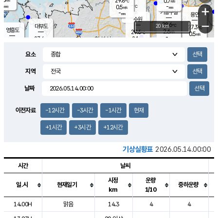
29.8
0.7
m/s
℃
-
-
-
mm
0.5
℃
mm
+
m/s
기흥구갈
-
-
m/s
mm
용인
-
수원
mm
−
28.6
℃
대부도
20 km
27.3
℃
영흥도
2.6
29.6
m/s
℃
0.5
m/s
-
mm
2.1
27.6
m/s
-
℃
mm
28.7
℃
-
오산
2.0
mm
m/s
3.5
m/s
-
mm
요소
-
mm
향남
28.3
℃
2.0
m/s
29.8
-
지역
℃
운평
mm
송탄
-
℃
m/s
-
s
mm
27.6
보
℃
날짜
29.0
℃
1.4
m/s
산
1.2
m/s
-
25.
mm
-
mm
0.5
℃
이전자료
-12시간
-3시간
-1시간
현재
-
m
/s
+1시간
+3시간
+12시간
기상실황표
2026.05.14.00:00
시간
날씨
시정
운량
일.시
현재일기
중하운량
km
1/10
도시별 기상실황표로 지점, 날씨, 기온, 강수, 바람, 기압등을 안내한 표입
14.00H
맑음
14.3
4
4