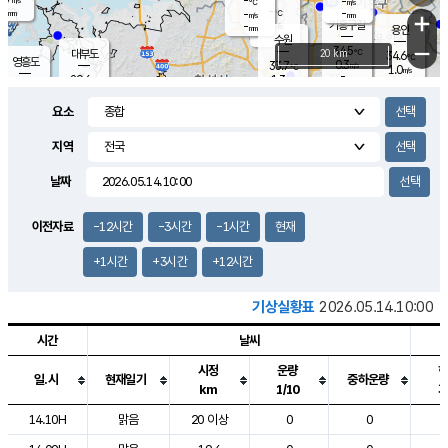
-
-
m/s
℃
-
-
-
mm
-
℃
mm
+
m/s
기흥구갈
-
-
m/s
mm
용인
-
수원
mm
−
34.5
℃
대부도
20 km
34.6
℃
영흥도
0.3
33.7
m/s
℃
1.0
m/s
-
mm
1.3
29.6
m/s
-
℃
mm
31.3
℃
-
오산
1.5
mm
m/s
3.3
m/s
-
mm
요소
-
mm
향남
32.3
℃
1.2
m/s
34.3
-
지역
℃
운평
mm
송탄
1.3
℃
m/s
-
s
mm
32.0
보
℃
날짜
35.0
℃
1.4
m/s
산
1.7
m/s
-
-
mm
-
mm
-
m
℃
이전자료
-12시간
-3시간
-1시간
현재
-
m
/s
+1시간
+3시간
+12시간
기상실황표
2026.05.14.10:00
시간
날씨
시정
운량
일.시
현재일기
중하운량
km
1/10
도시별 기상실황표로 지점, 날씨, 기온, 강수, 바람, 기압등을 안내한 표입
14.10H
맑음
20 이상
0
0
2