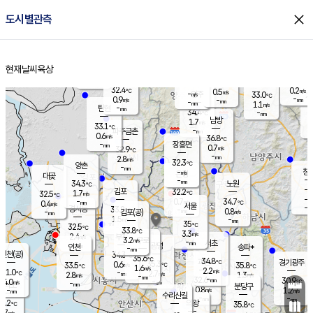
close
도시별관측
장남
판문점
32.4
℃
0.9
m/s
화현
30.1
동두천
℃
남면
-
현재날씨
육상
mm
파주
0.3
홈
m/s
포천
30.7
-
32
℃
mm
℃
32.3
℃
32.4
0.2
0.5
m/s
℃
m/s
-
양주
33.0
m/s
가
℃
-
0.9
-
mm
m/s
mm
-
mm
1.1
m/s
-
탄현
mm
34.4
-
3
℃
mm
남방
1.7
m/s
0
33.1
℃
-
파주금촌
mm
0.6
m/s
36.8
℃
-
장흥면
mm
0.7
m/s
32.9
℃
-
mm
2.8
m/s
32.3
℃
양촌
-
mm
창
-
m/s
은평
대곶
-
mm
34.3
노원
℃
-
김포
32.2
1.7
℃
32.5
m/s
℃
-
m/
-
0.7
34.7
m/s
mm
0.4
℃
m/s
서울
-
경서동
33.8
m
-
0.8
℃
mm
-
김포(공)
m/s
mm
1.5
-
m/s
mm
35
℃
32.5
-
℃
mm
33.8
℃
3.3
m/s
2.4
부천
m/s
3.2
구로
m/s
-
서초
mm
-
광명
mm
인천
송파*
-
mm
인천(공)
34.3
℃
35.6
℃
34.8
과천
경기광주
℃
35.3
0.6
33.5
35.8
m/s
℃
℃
℃
1.6
m/s
2.2
m/s
31.0
-
2.7
℃
mm
2.8
m/s
1.3
m/s
-
m/s
mm
-
32.6
30.9
mm
4.0
-
℃
℃
m/s
-
-
mm
무의도
mm
mm
분당구
0.8
-
1.2
m/s
m/s
mm
수리산길
-
-
mm
mm
0.2
의왕
35.8
℃
℃
3.7
m/s