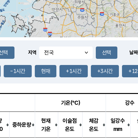
지역
날짜
-1시간
현재
+1시간
+3시간
+1
기온(℃)
강수
량
현재
이슬점
체감
일강수
중하운량
0
기온
온도
온도
mm