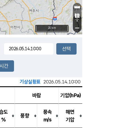
+
−
20 km
2시간
기상실황표
2026.05.14.10:00
바람
기압(hPa)
습도
풍속
해면
풍향
%
m/s
기압