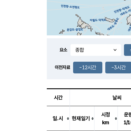
요소
-12시간
-3시간
이전자료
시간
날씨
시정
운
일.시
현재일기
km
1/1