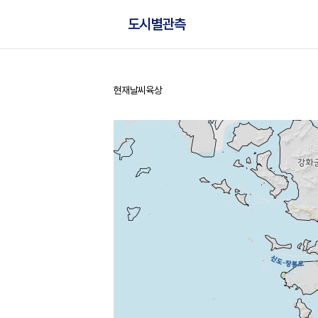
도시별관측
현재날씨
육상
홈