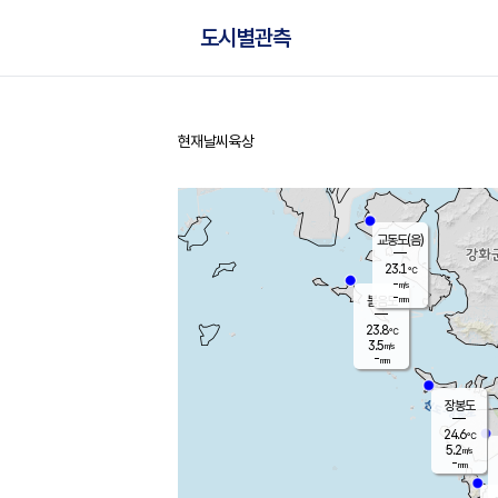
도시별관측
현재날씨
육상
홈
교동도(음)
23.1
℃
-
m/s
-
mm
볼음도
대연평
23.8
℃
3.5
m/s
25.5
℃
-
mm
2.5
m/s
-
mm
장봉도
24.6
℃
5.2
m/s
-
mm