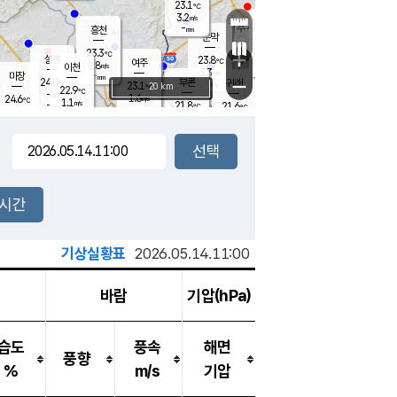
23.1
℃
강림
3.2
m/s
원주
-
흥천
mm
19.8
℃
문막
0.3
m/s
23.6
℃
23.3
-
℃
mm
+
2
설봉
m/s
23.8
℃
여주
1.8
m/s
이천
-
mm
3.3
m/s
-
마장
mm
신림
24.0
부론
-
귀래
−
℃
mm
23.1
20 km
℃
22.9
℃
-
m/s
1.6
24.6
m/s
℃
22.4
1.1
m/s
℃
-
21.8
21.6
mm
℃
-
℃
mm
2.7
m/s
-
0.8
mm
m/s
1.8
0.4
m/s
m/s
-
mm
-
백운
mm
-
-
mm
mm
백암
장호원
22.9
℃
0.5
m/s
21.7
℃
22.8
엄정
℃
-
mm
1.1
m/s
1.8
m/s
노은
-
mm
-
24.1
mm
℃
개
2시간
2.2
m/s
23.0
℃
-
mm
2.4
℃
m/s
-
/s
mm
m
기상실황표
2026.05.14.11:00
바람
기압(hPa)
습도
풍속
해면
풍향
%
m/s
기압