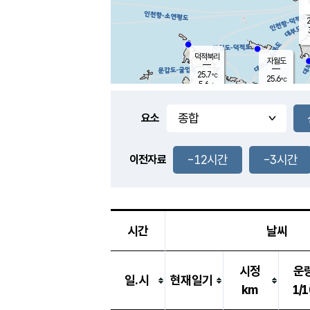
2
덕적북리
자월도
25.7
℃
25.6
℃
5.6
m/s
0.9
m/s
-
mm
-
mm
요소
풍도
25.8
덕적지도
2.7
m/
-
-12시간
-3시간
mm
이전자료
25.4
℃
대
2.6
m/s
-
mm
25.6
8.5
m
-
mm
시간
날씨
시정
운
일.시
현재일기
km
1/1