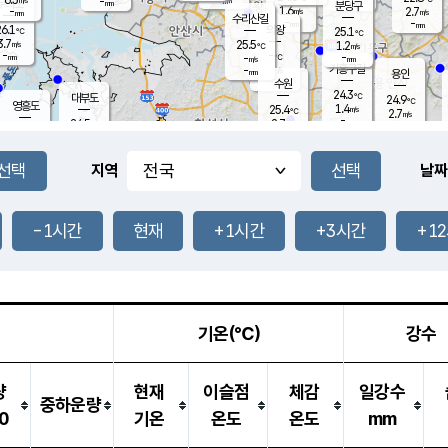
-
-
mm
무의도
mm
mm
분당구
1.6
-
2.7
m/s
m/s
mm
수리산길
-
-
mm
mm
6.1
의왕
25.1
℃
℃
3.7
25.5
m/s
1.2
m/s
℃
-
-
-
mm
-
℃
mm
m/s
기흥구갈
-
-
m/s
mm
용인
-
수원
mm
24.3
℃
대부도
24.9
℃
영흥도
1.4
25.4
m/s
℃
2.7
m/s
-
mm
2.7
24.5
m/s
-
℃
mm
26.7
℃
-
오산
3.1
mm
m/s
6.4
m/s
-
mm
-
mm
향남
24.8
℃
지역
날짜
1.9
m/s
26.1
-
℃
운평
mm
송탄
0.9
℃
m/s
-
s
mm
24.4
보
℃
24.9
-1시간
현재
+1시간
+3시간
+1
℃
1.5
m/s
산
0.0
m/s
-
-
mm
-
mm
-
m
℃
-
m
/s
기온(℃)
강수
량
현재
이슬점
체감
일강수
중하운량
0
기온
온도
온도
mm