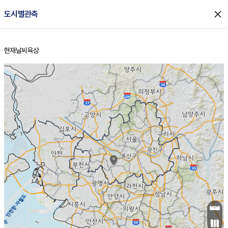
close
도시별관측
현재날씨
육상
홈