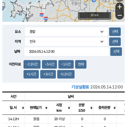
+
−
20 km
요소
지역
날짜
이전자료
-12시간
-3시간
-1시간
현재
+1시간
+3시간
+12시간
기상실황표
2026.05.14.12:00
시간
날씨
시정
운량
일.시
현재일기
중하운량
km
1/10
도시별 기상실황표로 지점, 날씨, 기온, 강수, 바람, 기압등을 안내한 표입
14.12H
맑음
20 이상
0
0
2