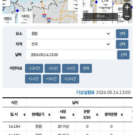
-
1.7
m/s
℃
-
-
-
mm
-
℃
mm
+
m/s
기흥구갈
-
-
m/s
mm
용인
-
수원
mm
−
34.5
℃
대부도
20 km
33.6
℃
영흥도
2.0
33.6
m/s
℃
2.5
m/s
-
mm
1.5
33.1
m/s
-
℃
mm
31.6
℃
-
오산
2.1
mm
m/s
1.8
m/s
-
mm
요소
-
mm
향남
33.6
℃
1.3
m/s
33.5
-
지역
℃
운평
mm
송탄
1.2
℃
m/s
-
s
mm
33.0
보
℃
날짜
34.0
℃
2.2
m/s
산
2.0
m/s
-
31.
mm
-
mm
0.8
℃
이전자료
-12시간
-3시간
-1시간
현재
-
m
/s
+1시간
+3시간
+12시간
기상실황표
2026.05.14.13:00
시간
날씨
시정
운량
일.시
현재일기
중하운량
km
1/10
도시별 기상실황표로 지점, 날씨, 기온, 강수, 바람, 기압등을 안내한 표입
14.13H
맑음
20 이상
0
0
2