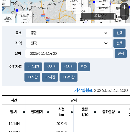
31.9
1.4
m/s
℃
-
-
-
mm
-
℃
mm
+
m/s
기흥구갈
-
-
m/s
mm
용인
-
수원
mm
−
32.6
℃
대부도
20 km
31.6
℃
영흥도
2.7
31.9
m/s
℃
2.5
m/s
-
mm
4.3
31.3
m/s
-
℃
mm
31.3
℃
-
오산
3.9
mm
m/s
5.1
m/s
-
mm
요소
-
mm
향남
31.1
℃
2.8
m/s
32.1
-
지역
℃
운평
mm
송탄
-
℃
m/s
-
s
mm
31.1
보
℃
날짜
31.9
℃
3.3
m/s
산
1.7
m/s
-
29.
mm
-
mm
1.4
℃
이전자료
-12시간
-3시간
-1시간
현재
-
m
/s
+1시간
+3시간
+12시간
기상실황표
2026.05.14.14:00
시간
날씨
시정
운량
일.시
현재일기
중하운량
km
1/10
도시별 기상실황표로 지점, 날씨, 기온, 강수, 바람, 기압등을 안내한 표입
14.14H
20 이상
2