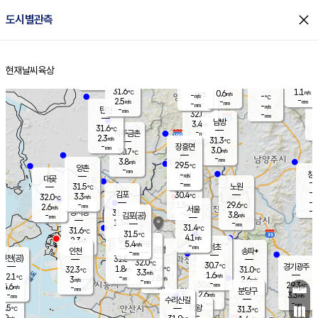
close
도시별관측
장남
판문점
30.1
℃
2.8
m/s
화현
30.7
동두천
℃
남면
-
현재날씨
육상
mm
파주
2.7
홈
m/s
포천
30.2
-
30.4
℃
mm
℃
30.3
℃
31.6
1.1
0.6
m/s
℃
m/s
-
양주
-
m/s
가
℃
-
2.5
-
mm
m/s
mm
-
mm
-
m/s
-
탄현
mm
32.0
-
2
℃
mm
남방
3.4
m/s
1
31.6
℃
-
파주금촌
mm
2.3
m/s
31.3
℃
-
장흥면
mm
3.0
m/s
30.7
℃
-
mm
3.8
m/s
29.5
℃
양촌
-
mm
창
-
m/s
은평
대곶
-
mm
31.5
노원
℃
-
김포
30.4
3.3
℃
32.0
m/s
℃
-
m/
-
1.5
29.6
m/s
mm
2.6
℃
m/s
서울
-
경서동
31.7
m
-
3.8
℃
mm
-
김포(공)
m/s
mm
1.3
-
m/s
mm
31.4
℃
31.6
-
℃
mm
31.5
℃
4.1
m/s
2.3
부천
m/s
5.4
구로
m/s
-
서초
mm
-
광명
mm
인천
송파*
-
mm
인천(공)
31.8
℃
32.0
℃
30.7
과천
경기광주
℃
31.6
1.8
32.3
31.0
m/s
℃
℃
℃
3.3
m/s
1.6
m/s
32.1
-
2.8
℃
mm
3
m/s
2.6
m/s
-
m/s
mm
-
30.6
29.3
mm
4.6
-
℃
℃
m/s
-
-
mm
무의도
mm
mm
분당구
2.6
-
3.3
m/s
m/s
mm
수리산길
-
-
mm
mm
0.5
의왕
31.3
℃
℃
2.9
m/s