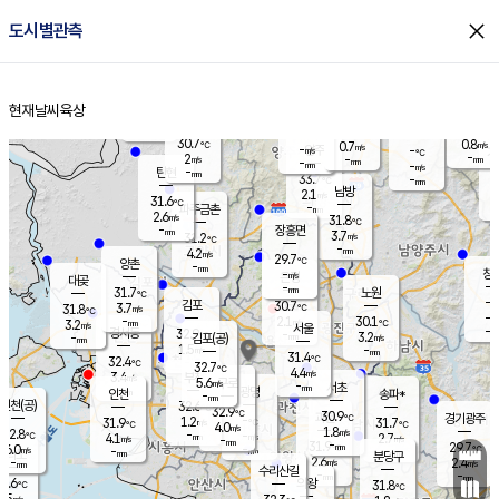
close
도시별관측
장남
판문점
30.6
℃
3.0
m/s
화현
31.4
동두천
℃
남면
-
현재날씨
육상
mm
파주
3.3
홈
m/s
포천
31.0
-
31
℃
mm
℃
30.6
℃
30.7
0.8
0.7
m/s
℃
m/s
-
양주
-
m/s
가
℃
-
2
-
mm
m/s
mm
-
mm
-
m/s
-
탄현
mm
33.7
-
2
℃
mm
남방
2.1
m/s
2
31.6
℃
-
파주금촌
mm
2.6
m/s
31.8
℃
-
장흥면
mm
3.7
m/s
31.2
℃
-
mm
4.2
m/s
29.7
℃
양촌
-
mm
창
-
m/s
은평
대곶
-
mm
31.7
노원
℃
-
김포
30.7
3.7
℃
31.8
m/s
℃
-
m/
-
2.1
30.1
m/s
mm
3.2
℃
m/s
서울
-
경서동
32.9
m
-
3.2
℃
mm
-
김포(공)
m/s
mm
1.5
-
m/s
mm
31.4
℃
32.4
-
℃
mm
32.7
℃
4.4
m/s
3.4
부천
m/s
5.6
구로
m/s
-
서초
mm
-
광명
mm
인천
송파*
-
mm
인천(공)
32.6
℃
32.9
℃
30.9
과천
경기광주
℃
-
1.2
31.9
31.7
m/s
℃
℃
℃
4.0
m/s
1.8
m/s
32.8
-
-
℃
mm
4.1
m/s
2.7
m/s
-
m/s
mm
-
31.9
29.7
mm
6.0
-
℃
℃
m/s
-
-
mm
무의도
mm
mm
분당구
2.6
-
2.4
m/s
m/s
mm
수리산길
-
-
mm
mm
1.6
의왕
31.8
℃
℃
2.5
m/s