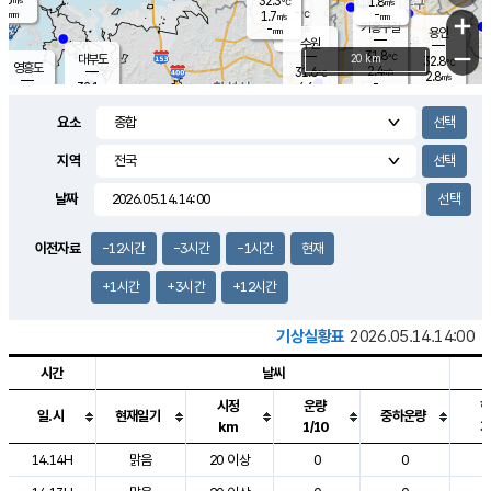
32.3
1.8
m/s
℃
-
-
-
mm
1.7
℃
mm
+
m/s
기흥구갈
-
-
m/s
mm
용인
-
수원
mm
−
31.8
℃
대부도
20 km
32.8
℃
영흥도
2.4
31.6
m/s
℃
2.8
m/s
-
mm
4.6
32.1
m/s
-
℃
mm
31.5
℃
-
오산
4.2
mm
m/s
5.4
m/s
-
mm
요소
-
mm
향남
32.3
℃
2.2
m/s
32.4
-
지역
℃
운평
mm
송탄
-
℃
m/s
-
s
mm
31.2
보
℃
날짜
32.5
℃
4.7
m/s
산
3.1
m/s
-
30.
mm
-
mm
1.0
℃
이전자료
-12시간
-3시간
-1시간
현재
-
m
/s
+1시간
+3시간
+12시간
기상실황표
2026.05.14.14:00
시간
날씨
시정
운량
일.시
현재일기
중하운량
km
1/10
도시별 기상실황표로 지점, 날씨, 기온, 강수, 바람, 기압등을 안내한 표입
14.14H
맑음
20 이상
0
0
2