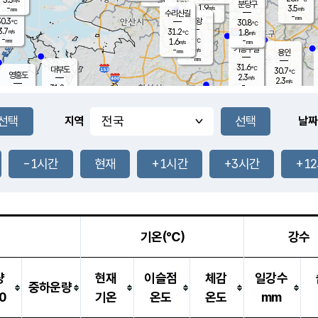
-
mm
무의도
mm
분당구
1.9
-
3.5
m/s
m/s
mm
수리산길
-
-
mm
mm
0.3
의왕
30.8
℃
℃
3.7
31.2
m/s
1.8
m/s
℃
-
-
-
mm
1.6
℃
mm
m/s
기흥구갈
-
-
m/s
mm
용인
-
mm
31.6
℃
대부도
30.7
℃
영흥도
2.3
m/s
2.3
m/s
-
mm
31.8
-
℃
mm
31.9
℃
오산
4.4
m/s
6.0
m/s
-
mm
-
mm
향남
30.4
℃
지역
날짜
3.0
m/s
31.6
-
℃
운평
mm
송탄
2.5
℃
m/s
-
s
mm
31.0
보
℃
31.7
-1시간
현재
+1시간
+3시간
+1
℃
3.8
m/s
산
1.7
m/s
-
29.
mm
-
mm
1.3
℃
-
m
/s
기온(℃)
강수
량
현재
이슬점
체감
일강수
중하운량
0
기온
온도
온도
mm