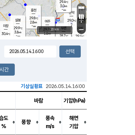
29.4
℃
강림
3.0
m/s
-
흥천
mm
26.7
℃
문막
2.2
m/s
29.8
-
℃
mm
+
설봉
29.0
℃
여주
2.8
m/s
5.0
m/s
-
마장
mm
신림
29.9
부론
-
귀래
−
℃
mm
29.7
20 km
℃
3.8
m/s
1.8
30.4
m/s
℃
27.6
℃
-
28.7
29.4
mm
℃
-
℃
mm
2.4
m/s
2.7
m/s
3.1
0.5
m/s
m/s
-
mm
-
백운
mm
-
-
mm
mm
백암
장호원
28.9
℃
2.9
m/s
29.9
℃
30.0
엄정
℃
-
mm
1.1
m/s
3.5
m/s
노은
-
mm
-
29.2
mm
℃
개
2시간
4.7
m/s
29.6
℃
-
mm
7
4.1
℃
m/s
-
m/s
mm
m
기상실황표
2026.05.14.16:00
바람
기압(hPa)
습도
풍속
해면
풍향
%
m/s
기압