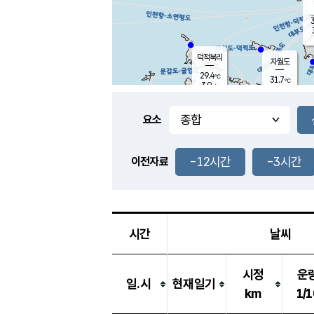
3
덕적북리
자월도
29.4
℃
31.7
℃
3.9
m/s
1.1
m/s
-
mm
-
mm
요소
풍도
30.1
덕적지도
3.7
m/
-
-12시간
-3시간
mm
이전자료
29.4
℃
대
3.2
m/s
-
mm
30.9
6.4
m
-
mm
시간
날씨
시정
운
일.시
현재일기
km
1/1