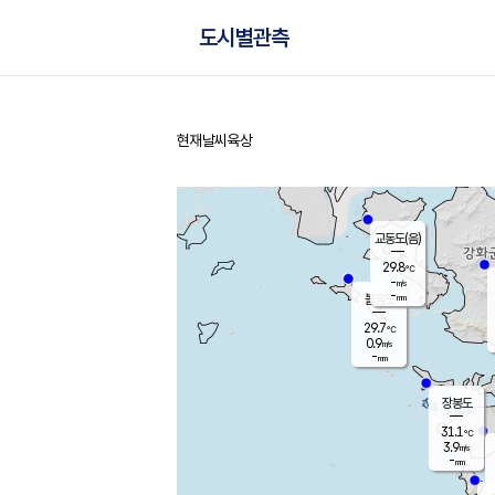
도시별관측
현재날씨
육상
홈
교동도(음)
29.8
℃
-
m/s
-
mm
볼음도
대연평
29.7
℃
0.9
m/s
30.7
℃
-
mm
1.5
m/s
-
mm
장봉도
31.1
℃
3.9
m/s
-
mm