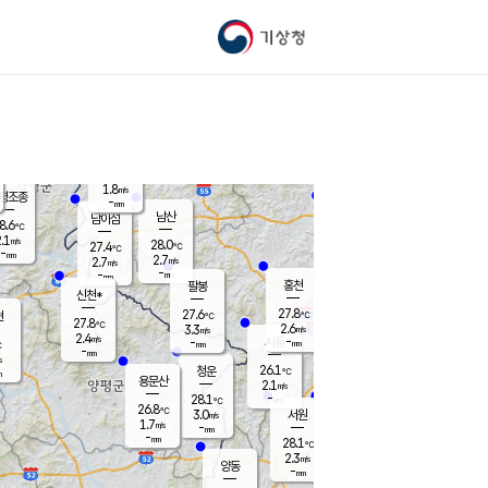
기상청
신남
24.0
℃
2.5
m/s
가평북면
-
mm
27.7
℃
1.8
m/s
평조종
-
mm
화촌
남산
남이섬
8.6
℃
.1
m/s
27.0
28.0
℃
27.4
℃
℃
-
mm
1.0
2.7
m/s
2.7
m/s
m/s
-
-
mm
-
mm
mm
홍천
팔봉
신천*
27.8
27.6
현
℃
℃
27.8
℃
2.6
3.3
m/s
m/s
2.4
m/s
-
시동
-
mm
mm
℃
-
mm
s
26.1
청운
℃
m
용문산
2.1
m/s
-
28.1
mm
℃
26.8
℃
3.0
서원
횡성
m/s
1.7
m/s
-
안흥
mm
-
mm
28.1
28.6
℃
℃
24.6
2.3
2.6
℃
m/s
m/s
양동
-
-
2.8
m/s
mm
mm
-
mm