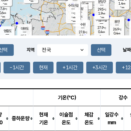
-
-
mm
무의도
mm
mm
분당구
0.1
-
1.4
m/s
m/s
mm
수리산길
-
-
mm
mm
7.6
의왕
29.5
℃
℃
0.6
-
m/s
1.9
m/s
℃
-
-
-
mm
-
℃
mm
m/s
기흥구갈
-
-
m/s
mm
용인
-
수원
mm
27.9
℃
대부도
26.9
℃
영흥도
0.4
27.8
m/s
℃
0.4
m/s
-
mm
0.8
25.5
m/s
-
℃
mm
27.8
℃
-
오산
0.4
mm
m/s
1.0
m/s
-
mm
-
mm
향남
25.6
℃
지역
날짜
0.0
m/s
-
-
℃
운평
mm
송탄
-
℃
m/s
-
s
mm
26.1
보
℃
28.5
-1시간
현재
+1시간
+3시간
+1
℃
0.2
m/s
산
0.9
m/s
-
23.
mm
-
mm
-
m
℃
-
m
/s
기온(℃)
강수
량
현재
이슬점
체감
일강수
중하운량
0
기온
온도
온도
mm