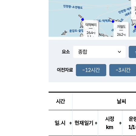
2
덕적북리
자월도
26.4
℃
26.2
℃
1.1
m/s
0.2
m/s
-
mm
-
mm
요소
풍도
27.5
덕적지도
0.8
m/
-
-12시간
-3시간
mm
이전자료
25.8
℃
대
0.9
m/s
-
mm
26.1
0.0
m
-
mm
시간
날씨
시정
운
일.시
현재일기
km
1/1