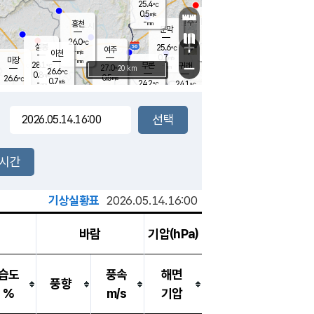
25.4
℃
강림
0.5
m/s
원주
-
흥천
mm
23.4
℃
문막
0.1
m/s
28.1
℃
26.0
-
℃
mm
+
1
설봉
m/s
25.6
℃
여주
-
m/s
이천
-
mm
0.7
m/s
-
마장
mm
신림
28.1
부론
-
귀래
−
℃
mm
27.0
20 km
℃
26.6
℃
0.8
m/s
0.5
26.6
m/s
℃
22.9
0.7
m/s
℃
-
24.2
24.1
mm
℃
-
℃
mm
0.5
m/s
-
0.0
mm
m/s
0.0
1.0
m/s
m/s
-
mm
-
백운
mm
-
-
mm
mm
백암
장호원
23.4
℃
0.8
m/s
23.8
℃
25.9
엄정
℃
-
mm
0.1
m/s
0.4
m/s
노은
-
mm
-
24.8
mm
℃
개
2시간
0.5
m/s
24.5
℃
-
mm
2
0.0
℃
m/s
-
/s
mm
m
기상실황표
2026.05.14.16:00
바람
기압(hPa)
습도
풍속
해면
풍향
%
m/s
기압