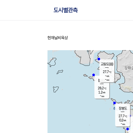
도시별관측
현재날씨
육상
홈
교동도(음)
27.7
℃
-
m/s
-
mm
볼음도
대연평
28.2
℃
1.2
m/s
27.3
℃
-
mm
0.8
m/s
-
mm
장봉도
27.7
℃
0.2
m/s
-
mm