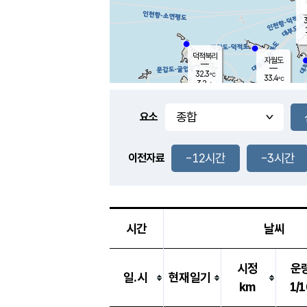
3
덕적북리
자월도
32.3
℃
33.4
℃
3.2
m/s
1.1
m/s
-
mm
-
mm
요소
풍도
30.8
덕적지도
1.5
m/
-
-12시간
-3시간
mm
이전자료
30.6
℃
대
1.8
m/s
-
mm
33.1
3.5
m
-
mm
시간
날씨
시정
운
일.시
현재일기
km
1/1