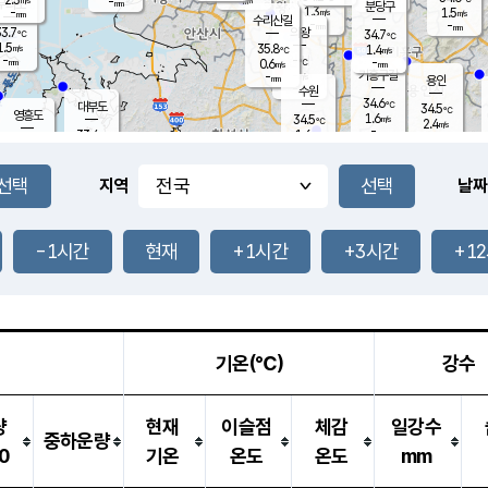
-
-
mm
무의도
mm
mm
분당구
1.3
-
1.5
m/s
m/s
mm
수리산길
-
-
mm
mm
3.7
의왕
34.7
℃
℃
1.5
35.8
m/s
1.4
m/s
℃
-
-
-
mm
0.6
℃
mm
m/s
기흥구갈
-
-
m/s
mm
용인
-
수원
mm
34.6
℃
대부도
34.5
℃
영흥도
1.6
34.5
m/s
℃
2.4
m/s
-
mm
1.6
33.4
m/s
-
℃
mm
32.2
℃
-
오산
2.0
mm
m/s
1.8
m/s
-
mm
-
mm
향남
34.5
℃
지역
날짜
1.5
m/s
34.9
-
℃
운평
mm
송탄
1.3
℃
m/s
-
s
mm
34.0
보
℃
35.0
-1시간
현재
+1시간
+3시간
+1
℃
1.8
m/s
산
2.0
m/s
-
33.
mm
-
mm
-
m
℃
-
m
/s
기온(℃)
강수
량
현재
이슬점
체감
일강수
중하운량
0
기온
온도
온도
mm