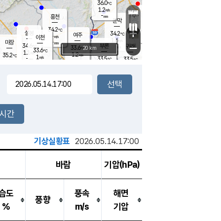
36.0
℃
강림
1.2
m/s
원주
-
흥천
mm
32.6
℃
문막
1.3
m/s
34.7
℃
34.2
-
℃
mm
+
1.5
설봉
m/s
34.2
℃
여주
-
m/s
이천
-
mm
1.6
m/s
-
마장
mm
신림
34.6
부론
-
귀래
−
℃
mm
33.6
20 km
℃
33.6
℃
1.1
m/s
1.2
35.2
m/s
℃
33.3
1
m/s
℃
-
33.5
33.5
mm
℃
-
℃
mm
1.0
m/s
-
2.0
mm
m/s
1.3
1.4
m/s
m/s
-
mm
-
백운
mm
-
-
mm
mm
백암
장호원
33.9
℃
3.2
m/s
33.7
℃
34.2
엄정
℃
-
mm
1.8
m/s
2.0
m/s
노은
-
mm
-
34.1
mm
℃
개
2시간
1.7
m/s
33.6
℃
-
mm
1
0.9
℃
m/s
-
/s
mm
m
기상실황표
2026.05.14.17:00
바람
기압(hPa)
습도
풍속
해면
풍향
%
m/s
기압