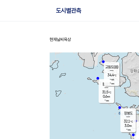
도시별관측
현재날씨
육상
홈
교동도(음)
34.4
℃
-
m/s
-
mm
볼음도
대연평
31.5
℃
0.6
m/s
33.5
℃
-
mm
1.6
m/s
-
mm
장봉도
32.1
℃
3.0
m/s
-
mm