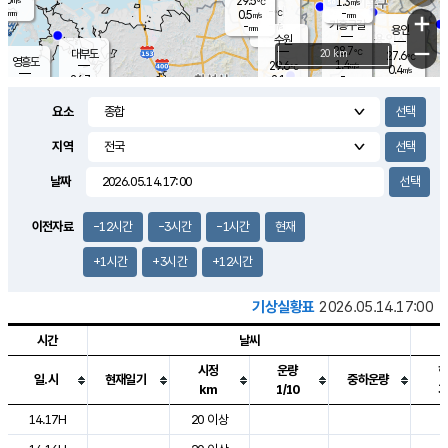
29.5
1.3
m/s
℃
-
-
-
mm
0.5
℃
mm
+
m/s
기흥구갈
-
-
m/s
mm
용인
-
수원
mm
−
28.7
℃
대부도
20 km
27.6
℃
영흥도
1.4
29.6
m/s
℃
0.4
m/s
-
mm
2.1
26.7
m/s
-
℃
mm
29.0
℃
-
오산
0.8
mm
m/s
3.4
m/s
-
mm
요소
-
mm
향남
28.5
℃
1.4
m/s
-
-
지역
℃
운평
mm
송탄
-
℃
m/s
-
s
mm
27.8
보
℃
날짜
29.2
℃
1.4
m/s
산
1.3
m/s
-
25.
mm
-
mm
0.1
℃
이전자료
-12시간
-3시간
-1시간
현재
-
m
/s
+1시간
+3시간
+12시간
기상실황표
2026.05.14.17:00
시간
날씨
시정
운량
일.시
현재일기
중하운량
km
1/10
도시별 기상실황표로 지점, 날씨, 기온, 강수, 바람, 기압등을 안내한 표입
14.17H
20 이상
2