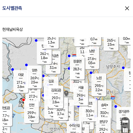
close
도시별관측
장남
판문점
26.2
℃
0.8
m/s
화현
26.6
동두천
℃
남면
-
현재날씨
육상
mm
파주
3.0
홈
m/s
포천
23.9
-
26.7
℃
mm
℃
26.6
℃
25.3
0.0
0.7
m/s
℃
m/s
-
양주
26.5
m/s
가
℃
-
1.3
-
mm
m/s
mm
-
mm
2.5
m/s
-
탄현
mm
26.6
-
2
℃
mm
남방
1.1
m/s
0
26.1
℃
-
파주금촌
mm
1.8
m/s
27.6
℃
-
장흥면
mm
0.5
m/s
27.4
℃
-
mm
3.1
m/s
28.3
℃
양촌
-
mm
창
-
m/s
은평
대곶
-
mm
26.9
노원
℃
-
김포
30.1
2.5
℃
27.1
m/s
℃
-
m/
-
2.7
29.5
m/s
mm
2.6
℃
m/s
서울
-
경서동
-
m
-
2.2
℃
mm
-
김포(공)
m/s
mm
-
-
m/s
mm
29.6
℃
27.3
-
℃
mm
29.3
℃
3
m/s
2.1
부천
m/s
2.8
구로
m/s
-
서초
mm
-
광명
mm
인천
송파*
-
mm
인천(공)
30.6
℃
30.9
℃
30.0
과천
경기광주
℃
31.0
1.4
29.9
30.0
m/s
℃
℃
℃
3.7
m/s
1.1
m/s
27.7
-
2.2
℃
mm
2.8
m/s
3.5
m/s
-
m/s
mm
-
27.5
27.0
mm
5.8
-
℃
℃
m/s
-
-
mm
무의도
mm
mm
분당구
1.2
-
2.1
m/s
m/s
mm
수리산길
-
-
mm
mm
7.1
의왕
29.2
℃
℃
1.0
m/s