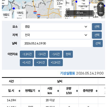
32.0
-
m/s
℃
-
30.8
-
mm
2.3
℃
mm
+
m/s
기흥구갈
0.5
-
m/s
mm
용인
-
수원
mm
−
32.6
℃
대부도
20 km
32.7
℃
영흥도
3.1
31.3
m/s
℃
1.8
m/s
-
mm
3.5
30.9
m/s
-
℃
mm
29.4
℃
-
오산
3.7
mm
m/s
3.9
m/s
-
mm
요소
-
mm
향남
30.8
℃
2.4
m/s
31.5
-
지역
℃
운평
mm
송탄
-
℃
m/s
-
s
mm
30.2
보
℃
날짜
31.0
℃
3.7
m/s
산
3.4
m/s
-
29.
mm
-
mm
1.5
℃
이전자료
-12시간
-3시간
-1시간
현재
-
m
/s
+1시간
+3시간
+12시간
기상실황표
2026.05.14.19:00
시간
날씨
시정
운량
일.시
현재일기
중하운량
km
1/10
도시별 기상실황표로 지점, 날씨, 기온, 강수, 바람, 기압등을 안내한 표입
14.19H
20 이상
2