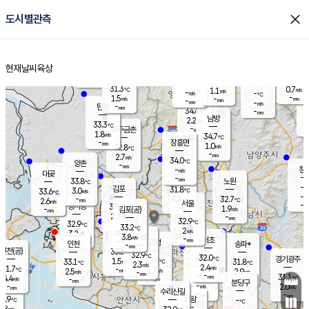
close
도시별관측
장남
판문점
31.6
℃
2.1
m/s
화현
32.0
동두천
℃
남면
-
현재날씨
육상
mm
파주
2.3
홈
m/s
포천
33.6
-
33
℃
mm
℃
32.4
℃
31.3
0.7
1.1
m/s
℃
m/s
-
양주
-
m/s
가
℃
-
1.5
-
mm
m/s
mm
-
mm
-
m/s
-
탄현
mm
34.6
-
3
℃
mm
남방
2.2
m/s
1
33.3
℃
-
파주금촌
mm
1.8
m/s
34.7
℃
-
장흥면
mm
1.0
m/s
32.8
℃
-
mm
2.7
m/s
34.0
℃
양촌
-
mm
창
-
m/s
은평
대곶
-
mm
33.8
노원
℃
-
김포
31.8
3.0
℃
33.6
m/s
℃
-
m/
-
3.3
32.7
m/s
mm
2.6
℃
m/s
서울
-
경서동
33.4
m
-
1.9
℃
mm
-
김포(공)
m/s
mm
2.2
-
m/s
mm
32.9
℃
32.9
-
℃
mm
33.2
℃
2
m/s
3.2
부천
m/s
3.8
구로
m/s
-
서초
mm
-
광명
mm
인천
송파*
-
mm
인천(공)
33.3
℃
32.9
℃
32.0
과천
경기광주
℃
32.9
1.5
33.1
31.8
m/s
℃
℃
℃
2.3
m/s
2.4
m/s
31.7
-
2.7
℃
mm
2.5
m/s
2.9
m/s
-
m/s
mm
-
-
31.1
mm
4.4
-
℃
℃
m/s
-
-
mm
무의도
mm
mm
분당구
-
-
2.0
m/s
m/s
mm
수리산길
-
-
mm
mm
0.9
의왕
-
℃
℃
1.8
m/s