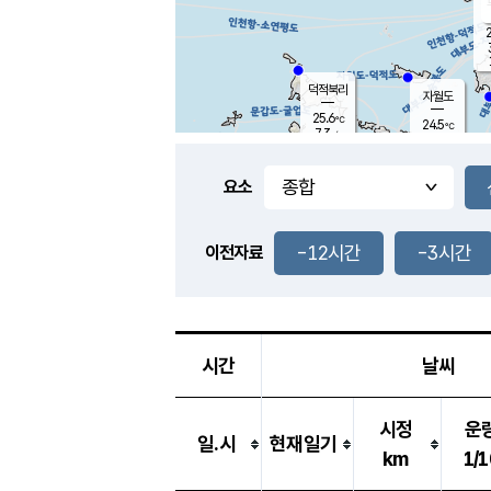
2
덕적북리
자월도
25.6
℃
24.5
℃
7.3
m/s
5.3
m/s
-
mm
3.0
mm
요소
풍도
25.7
덕적지도
4.2
m/
-
-12시간
-3시간
mm
이전자료
25.4
℃
대
5.4
m/s
-
mm
26.8
5.3
m
-
mm
시간
날씨
시정
운
일.시
현재일기
km
1/1