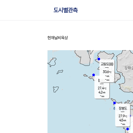
도시별관측
현재날씨
육상
홈
교동도(음)
30.6
℃
-
m/s
-
mm
볼음도
대연평
27.4
℃
4.2
m/s
32.4
℃
-
mm
2.0
m/s
-
mm
장봉도
27.9
℃
4.5
m/s
-
mm