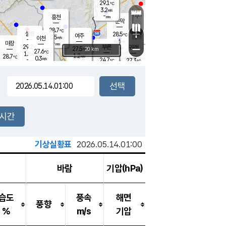
29.1
℃
강림
3.2
m/s
원주
-
흥천
mm
26.1
℃
문막
1.1
m/s
28.8
℃
28.7
-
℃
mm
+
4.2
설봉
m/s
28.5
℃
여주
0.5
m/s
이천
-
mm
4.6
m/s
-
마장
mm
신림
29.2
부론
-
귀래
−
℃
mm
27.5
20 km
℃
27.6
℃
1.8
m/s
1.2
28.7
m/s
℃
26.9
0.3
m/s
℃
-
24.7
27.3
mm
℃
-
℃
mm
1.0
m/s
-
2.5
mm
m/s
1.5
3.0
m/s
m/s
-
mm
-
백운
mm
7.5
-
mm
mm
백암
장호원
27.1
℃
2.0
m/s
24.4
℃
26.3
엄정
℃
0.5
mm
0.8
m/s
1.3
m/s
노은
9.0
mm
1.5
25.5
mm
℃
개
2시간
1.6
m/s
25.3
℃
15.5
mm
8
1.7
℃
m/s
13.5
m/s
mm
mm
기상실황표
2026.05.14.01:00
바람
기압(hPa)
습도
풍속
해면
풍향
%
m/s
기압