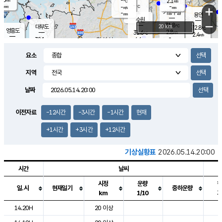
-
2.1
m/s
℃
-
-
-
mm
-
℃
mm
+
m/s
기흥구갈
-
-
m/s
mm
용인
-
수원
mm
−
31.8
℃
대부도
20 km
32.8
℃
영흥도
2.8
31.6
m/s
℃
2.4
m/s
-
mm
4.6
32.1
m/s
-
℃
mm
31.8
℃
-
오산
4.6
mm
m/s
7.1
m/s
-
mm
요소
-
mm
향남
31.7
℃
2.7
m/s
32.3
-
지역
℃
운평
mm
송탄
2.8
℃
m/s
-
s
mm
31.1
보
℃
날짜
32.7
℃
4.9
m/s
산
2.2
m/s
-
31.
mm
-
mm
1.0
℃
이전자료
-12시간
-3시간
-1시간
현재
-
m
/s
+1시간
+3시간
+12시간
기상실황표
2026.05.14.20:00
시간
날씨
시정
운량
일.시
현재일기
중하운량
km
1/10
도시별 기상실황표로 지점, 날씨, 기온, 강수, 바람, 기압등을 안내한 표입
14.20H
20 이상
2