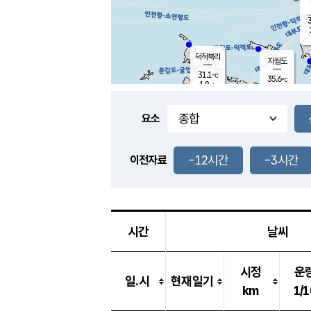
3
덕적북리
자월도
31.1
℃
35.6
℃
1.8
m/s
1.3
m/s
-
mm
-
mm
요소
풍도
30.2
덕적지도
2.3
m/
-
-12시간
-3시간
mm
이전자료
29.3
℃
대
3.9
m/s
-
mm
32.9
2.1
m
-
mm
시간
날씨
시정
운
일.시
현재일기
km
1/1