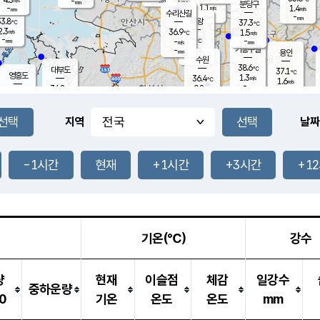
-
-
mm
무의도
mm
mm
분당구
1.1
-
1.4
m/s
m/s
mm
수리산길
-
-
mm
mm
3.8
의왕
37.3
℃
℃
2.3
36.9
m/s
1.5
m/s
℃
-
-
-
mm
-
℃
mm
m/s
기흥구갈
-
-
m/s
mm
용인
-
수원
mm
38.6
℃
대부도
37.1
℃
영흥도
1.3
36.4
m/s
℃
1.6
m/s
-
mm
0.8
34.8
m/s
-
℃
mm
35.0
℃
-
오산
2.2
mm
m/s
3.2
m/s
-
mm
-
mm
향남
36.8
℃
지역
날짜
1.6
m/s
37.6
-
℃
운평
mm
송탄
0.9
℃
m/s
-
s
mm
34.6
보
℃
37.4
-1시간
현재
+1시간
+3시간
+1
℃
3.4
m/s
산
1.6
m/s
-
34.
mm
-
mm
1.2
℃
-
m
/s
기온(℃)
강수
량
현재
이슬점
체감
일강수
중하운량
0
기온
온도
온도
mm