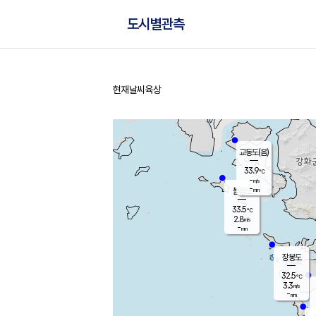
도시별관측
현재날씨
육상
홈
교동도(음)
33.9
℃
-
m/s
-
mm
볼음도
대연평
33.5
℃
2.8
m/s
34.2
℃
-
mm
3.1
m/s
-
mm
장봉도
32.5
℃
3.3
m/s
-
mm