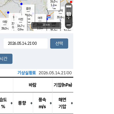
36.3
℃
강림
1.2
m/s
원주
-
흥천
mm
36.4
℃
문막
1.0
m/s
36.7
℃
38.0
-
℃
mm
+
2.2
설봉
m/s
35.8
℃
여주
-
m/s
이천
-
mm
1.9
m/s
-
마장
mm
신림
37.3
부론
-
귀래
−
℃
mm
36.6
20 km
℃
36.7
℃
0.9
m/s
1.0
38.0
m/s
℃
35.3
0.9
m/s
℃
-
35.6
34.4
mm
℃
-
℃
mm
0.6
m/s
-
1.3
mm
m/s
1.4
2.3
m/s
m/s
-
mm
-
백운
mm
-
-
mm
mm
백암
장호원
36.3
℃
1.6
m/s
35.3
℃
37.1
엄정
℃
-
mm
1.5
m/s
1.0
m/s
노은
-
mm
-
37.4
mm
℃
개
2시간
1.3
m/s
36.3
℃
-
mm
9
0.8
℃
m/s
-
m/s
mm
m
기상실황표
2026.05.14.21:00
바람
기압(hPa)
습도
풍속
해면
풍향
%
m/s
기압