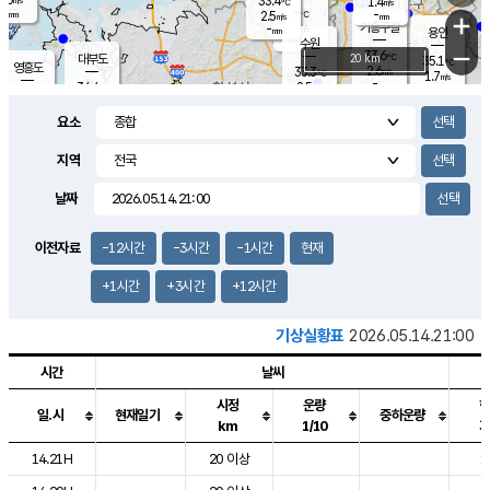
33.4
1.4
m/s
℃
-
-
-
mm
2.5
℃
mm
+
m/s
기흥구갈
-
-
m/s
mm
용인
-
수원
mm
−
33.6
℃
대부도
20 km
35.1
℃
영흥도
2.6
33.3
m/s
℃
1.7
m/s
-
mm
2.5
34.4
m/s
-
℃
mm
33.2
℃
-
오산
4.1
mm
m/s
4.4
m/s
-
mm
요소
-
mm
향남
34.4
℃
2.1
m/s
34.6
-
지역
℃
운평
mm
송탄
1.2
℃
m/s
-
s
mm
33.5
보
℃
날짜
34.0
℃
2.6
m/s
산
3.3
m/s
-
32.
mm
-
mm
1.2
℃
이전자료
-12시간
-3시간
-1시간
현재
-
m
/s
+1시간
+3시간
+12시간
기상실황표
2026.05.14.21:00
시간
날씨
시정
운량
일.시
현재일기
중하운량
km
1/10
도시별 기상실황표로 지점, 날씨, 기온, 강수, 바람, 기압등을 안내한 표입
14.21H
20 이상
1