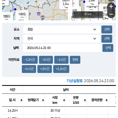
28.6
1.9
m/s
℃
-
-
-
mm
1.3
℃
mm
+
m/s
기흥구갈
-
-
m/s
mm
용인
-
수원
mm
−
27.5
℃
대부도
20 km
27.8
℃
영흥도
1.4
27.4
m/s
℃
1.9
m/s
-
mm
2.8
27.2
m/s
-
℃
mm
27.6
℃
-
오산
3.2
mm
m/s
5.5
m/s
-
mm
요소
-
mm
향남
26.9
℃
1.8
m/s
27.1
-
지역
℃
운평
mm
송탄
1.3
℃
m/s
-
s
mm
26.3
보
℃
날짜
27.4
℃
2.2
m/s
산
0.2
m/s
-
23.
mm
-
mm
1.5
℃
이전자료
-12시간
-3시간
-1시간
현재
-
m
/s
+1시간
+3시간
+12시간
기상실황표
2026.05.14.21:00
시간
날씨
시정
운량
일.시
현재일기
중하운량
km
1/10
도시별 기상실황표로 지점, 날씨, 기온, 강수, 바람, 기압등을 안내한 표입
14.21H
20 이상
2