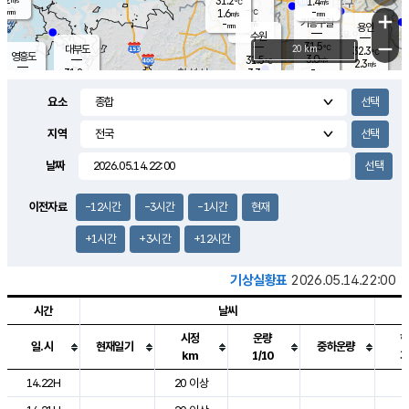
31.2
1.4
m/s
℃
-
-
-
mm
1.6
℃
mm
+
m/s
기흥구갈
-
-
m/s
mm
용인
-
수원
mm
−
31.5
℃
대부도
20 km
32.3
℃
영흥도
3.0
31.5
m/s
℃
2.3
m/s
-
mm
3.3
31.8
m/s
-
℃
mm
30.8
℃
-
오산
3.7
mm
m/s
4.8
m/s
-
mm
요소
-
mm
향남
31.5
℃
2.2
m/s
-
-
지역
℃
운평
mm
송탄
-
℃
m/s
-
s
mm
31.1
보
℃
날짜
32.4
℃
3.2
m/s
산
1.9
m/s
-
30.
mm
-
mm
1.3
℃
이전자료
-12시간
-3시간
-1시간
현재
-
m
/s
+1시간
+3시간
+12시간
기상실황표
2026.05.14.22:00
시간
날씨
시정
운량
일.시
현재일기
중하운량
km
1/10
도시별 기상실황표로 지점, 날씨, 기온, 강수, 바람, 기압등을 안내한 표입
14.22H
20 이상
2