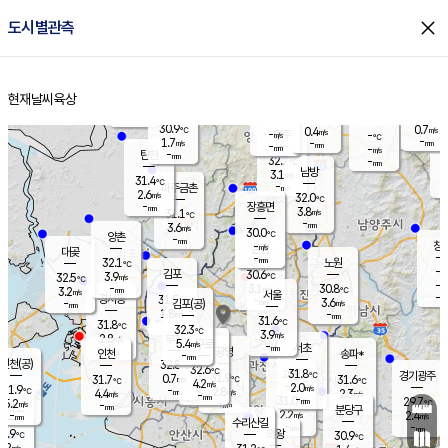
close
도시별관측
장남
판문점
30.6
℃
2.7
m/s
화현
31.4
동두천
℃
남면
-
현재날씨
육상
mm
파주
2.7
홈
m/s
포천
31.5
-
30.9
℃
mm
℃
30.1
℃
30.9
0.7
0.4
m/s
℃
m/s
-
양주
-
m/s
가
℃
-
1.7
-
mm
m/s
mm
-
mm
-
m/s
-
탄현
mm
32.7
-
3
℃
mm
남방
3.1
m/s
1
31.4
℃
-
파주금촌
mm
2.6
m/s
32.0
℃
-
장흥면
mm
3.8
m/s
31.1
℃
-
mm
3.6
m/s
30.0
℃
양촌
-
mm
창
-
m/s
은평
대곶
-
mm
32.1
노원
℃
-
김포
30.6
3.9
℃
32.5
m/s
℃
-
m/
-
3.1
30.8
m/s
mm
3.2
℃
m/s
서울
-
경서동
31.5
m
-
3.6
℃
mm
-
김포(공)
m/s
mm
1.8
-
m/s
mm
31.6
℃
31.8
-
℃
mm
32.3
℃
3.9
m/s
2.8
부천
m/s
5.4
구로
m/s
-
서초
mm
-
광명
mm
인천
송파*
-
mm
인천(공)
32.8
℃
32.6
℃
31.8
과천
경기광주
℃
31.9
0.7
31.7
31.6
m/s
℃
℃
℃
4.2
m/s
2.0
m/s
31.9
-
2.8
℃
mm
4.4
m/s
2.3
m/s
-
m/s
mm
-
31.0
29.7
mm
5.2
-
℃
℃
m/s
-
-
mm
무의도
mm
mm
분당구
2.2
-
2.4
m/s
m/s
mm
수리산길
-
-
mm
mm
0.9
의왕
30.9
℃
℃
2.2
m/s