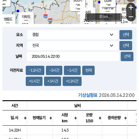
30.0
0.0
m/s
℃
-
-
-
mm
-
℃
mm
+
m/s
기흥구갈
-
-
m/s
mm
용인
-
수원
mm
−
29.8
℃
대부도
20 km
28.6
℃
영흥도
0.8
29.1
m/s
℃
1.1
m/s
-
mm
0.2
27.3
m/s
-
℃
mm
29.0
℃
-
오산
1.3
mm
m/s
1.1
m/s
-
mm
요소
-
mm
향남
27.0
℃
0.3
m/s
30.6
-
지역
℃
운평
mm
송탄
0.1
℃
m/s
-
s
mm
27.1
보
℃
날짜
30.4
℃
1.1
m/s
산
1.7
m/s
-
24.
mm
-
mm
0.0
℃
이전자료
-12시간
-3시간
-1시간
현재
-
m
/s
+1시간
+3시간
+12시간
기상실황표
2026.05.14.22:00
시간
날씨
시정
운량
일.시
현재일기
중하운량
km
1/10
도시별 기상실황표로 지점, 날씨, 기온, 강수, 바람, 기압등을 안내한 표입
14.22H
14.3
1