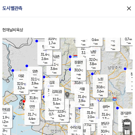
close
도시별관측
장남
판문점
30.6
℃
2.7
m/s
화현
31.4
동두천
℃
남면
-
현재날씨
육상
mm
파주
2.7
홈
m/s
포천
31.5
-
30.9
℃
mm
℃
30.1
℃
30.9
0.7
0.4
m/s
℃
m/s
-
양주
-
m/s
가
℃
-
1.7
-
mm
m/s
mm
-
mm
-
m/s
-
탄현
mm
32.7
-
3
℃
mm
남방
3.1
m/s
1
31.4
℃
-
파주금촌
mm
2.6
m/s
32.0
℃
-
장흥면
mm
3.8
m/s
31.1
℃
-
mm
3.6
m/s
30.0
℃
양촌
-
mm
창
-
m/s
은평
대곶
-
mm
32.1
노원
℃
-
김포
30.6
3.9
℃
32.5
m/s
℃
-
m/
-
3.1
30.8
m/s
mm
3.2
℃
m/s
서울
-
경서동
31.5
m
-
3.6
℃
mm
-
김포(공)
m/s
mm
1.8
-
m/s
mm
31.6
℃
31.8
-
℃
mm
32.3
℃
3.9
m/s
2.8
부천
m/s
5.4
구로
m/s
-
서초
mm
-
광명
mm
인천
송파*
-
mm
인천(공)
32.8
℃
32.6
℃
31.8
과천
경기광주
℃
31.9
0.7
31.7
31.6
m/s
℃
℃
℃
4.2
m/s
2.0
m/s
31.9
-
2.8
℃
mm
4.4
m/s
2.3
m/s
-
m/s
mm
-
31.0
29.7
mm
5.2
-
℃
℃
m/s
-
-
mm
무의도
mm
mm
분당구
2.2
-
2.4
m/s
m/s
mm
수리산길
-
-
mm
mm
0.9
의왕
30.9
℃
℃
2.2
m/s