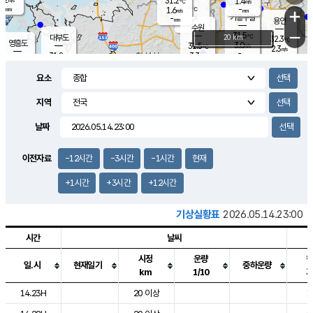
31.2
1.4
m/s
℃
-
-
-
mm
1.6
℃
mm
+
m/s
기흥구갈
-
-
m/s
mm
용인
-
수원
mm
−
31.5
℃
대부도
20 km
32.3
℃
영흥도
3.0
31.5
m/s
℃
2.3
m/s
-
mm
3.3
31.8
m/s
-
℃
mm
30.8
℃
-
오산
3.7
mm
m/s
4.8
m/s
-
mm
요소
-
mm
향남
31.5
℃
2.2
m/s
-
-
지역
℃
운평
mm
송탄
-
℃
m/s
-
s
mm
31.1
보
℃
날짜
32.4
℃
3.2
m/s
산
1.9
m/s
-
30.
mm
-
mm
1.3
℃
이전자료
-12시간
-3시간
-1시간
현재
-
m
/s
+1시간
+3시간
+12시간
기상실황표
2026.05.14.23:00
시간
날씨
시정
운량
일.시
현재일기
중하운량
km
1/10
도시별 기상실황표로 지점, 날씨, 기온, 강수, 바람, 기압등을 안내한 표입
14.23H
20 이상
1