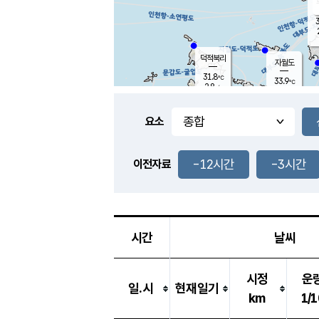
3
덕적북리
자월도
31.8
℃
33.9
℃
2.8
m/s
1.0
m/s
-
mm
-
mm
요소
풍도
31.4
덕적지도
1.5
m/
-
-12시간
-3시간
mm
이전자료
30.9
℃
대
2.1
m/s
-
mm
32.9
3.6
m
-
mm
시간
날씨
시정
운
일.시
현재일기
km
1/1