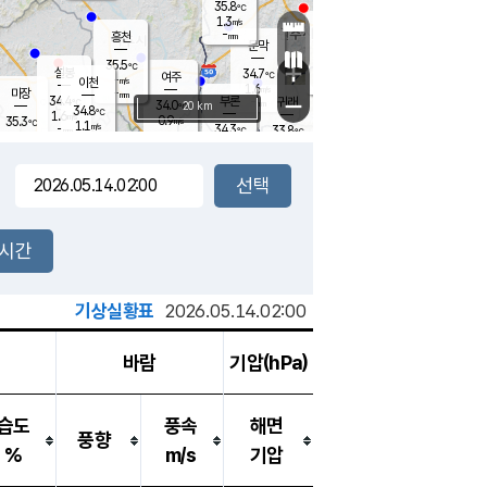
35.8
℃
강림
1.3
m/s
원주
-
흥천
mm
32.9
℃
문막
2.0
m/s
35.4
℃
35.5
-
℃
mm
+
2
설봉
m/s
34.7
℃
여주
-
m/s
이천
-
mm
1.6
m/s
-
마장
mm
신림
34.4
부론
-
귀래
−
℃
mm
34.0
20 km
℃
34.8
℃
1.6
m/s
0.9
35.3
m/s
℃
34.0
1.1
m/s
℃
-
34.3
33.8
mm
℃
-
℃
mm
1.4
m/s
-
1.5
mm
m/s
0.7
0.8
m/s
m/s
-
mm
-
백운
mm
-
-
mm
mm
백암
장호원
34.7
℃
1.9
m/s
34.4
℃
34.4
엄정
℃
-
mm
2.0
m/s
1.4
m/s
노은
-
mm
-
35.1
mm
℃
개
2시간
1.5
m/s
34.8
℃
-
mm
5
1.0
℃
m/s
-
m/s
mm
m
기상실황표
2026.05.14.02:00
바람
기압(hPa)
습도
풍속
해면
풍향
%
m/s
기압