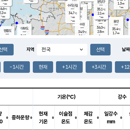
-
-
mm
무의도
mm
mm
분당구
1.2
-
1.3
m/s
m/s
mm
수리산길
-
-
mm
mm
4.6
의왕
35.1
℃
℃
2.2
34.7
m/s
2.1
m/s
℃
-
-
-
mm
-
℃
mm
m/s
기흥구갈
-
-
m/s
mm
용인
-
수원
mm
36.0
℃
대부도
35.4
℃
영흥도
2.8
34.9
m/s
℃
1.7
m/s
-
mm
2.1
34.5
m/s
-
℃
mm
32.6
℃
-
오산
2.1
mm
m/s
0.8
m/s
-
mm
-
mm
향남
34.9
℃
지역
날짜
1.4
m/s
34.8
-
℃
운평
mm
송탄
2.0
℃
m/s
-
s
mm
34.1
보
℃
36.3
-1시간
현재
+1시간
+3시간
+1
℃
1.8
m/s
산
1.3
m/s
-
33.
mm
-
mm
1.1
℃
-
m
/s
기온(℃)
강수
량
현재
이슬점
체감
일강수
중하운량
0
기온
온도
온도
mm