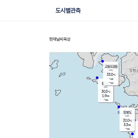
도시별관측
현재날씨
육상
홈
교동도(음)
33.0
℃
-
m/s
-
mm
볼음도
대연평
30.3
℃
1.9
m/s
32.0
℃
-
mm
1.9
m/s
-
mm
장봉도
32.0
℃
3.3
m/s
-
mm