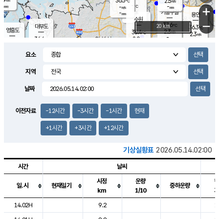
36.5
2.5
m/s
℃
-
-
-
mm
-
℃
mm
+
m/s
기흥구갈
-
-
m/s
mm
용인
-
수원
mm
−
37.6
℃
대부도
20 km
36.3
℃
영흥도
2.3
35.4
m/s
℃
2.3
m/s
-
mm
2.9
36.6
m/s
-
℃
mm
33.9
℃
-
오산
2.8
mm
m/s
1.4
m/s
-
mm
요소
-
mm
향남
35.6
℃
3.2
m/s
36.1
-
지역
℃
운평
mm
송탄
1.7
℃
m/s
-
s
mm
33.1
보
℃
날짜
35.9
℃
3.4
m/s
산
2.9
m/s
-
35.
mm
-
mm
2.0
℃
이전자료
-12시간
-3시간
-1시간
현재
-
m
/s
+1시간
+3시간
+12시간
기상실황표
2026.05.14.02:00
시간
날씨
시정
운량
일.시
현재일기
중하운량
km
1/10
도시별 기상실황표로 지점, 날씨, 기온, 강수, 바람, 기압등을 안내한 표입
14.02H
9.2
1