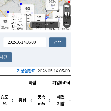
36.2
℃
강림
1.0
m/s
원주
-
흥천
mm
33.4
℃
문막
1.3
m/s
35.2
℃
35.9
-
℃
mm
+
1.6
설봉
m/s
35.7
℃
여주
-
m/s
이천
-
mm
2.2
m/s
-
마장
mm
신림
36.4
부론
-
귀래
−
℃
mm
35.7
20 km
℃
35.7
℃
1.1
m/s
0.9
37.4
m/s
℃
34.6
0.9
m/s
℃
-
35.3
34.4
mm
℃
-
℃
mm
0.7
m/s
-
1.6
mm
m/s
0.1
1.9
m/s
m/s
-
mm
-
백운
mm
-
-
mm
mm
백암
장호원
34.9
℃
1.6
m/s
34.7
℃
36.4
엄정
℃
-
mm
0.9
m/s
1.1
m/s
노은
-
mm
-
36.8
mm
℃
개
2시간
0.2
m/s
35.0
℃
-
mm
5
1.5
℃
m/s
-
m/s
mm
m
기상실황표
2026.05.14.03:00
바람
기압(hPa)
습도
풍속
해면
풍향
%
m/s
기압