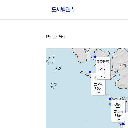
도시별관측
현재날씨
육상
홈
교동도(음)
33.5
℃
-
m/s
-
mm
볼음도
대연평
32.9
℃
3.2
m/s
32.8
℃
-
mm
2.7
m/s
-
mm
장봉도
31.2
℃
3.8
m/s
-
mm