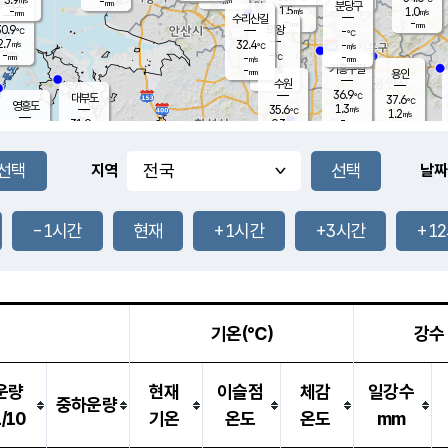
-
-
mm
무의도
mm
mm
분당구
1.5
-
1.0
m/s
m/s
mm
수리산길
-
-
mm
mm
0.9
의왕
-
℃
℃
2.7
32.4
m/s
-
m/s
℃
-
-
-
mm
-
℃
mm
m/s
기흥구갈
-
-
m/s
mm
용인
-
수원
mm
36.9
℃
대부도
37.6
℃
영흥도
1.3
35.6
m/s
℃
1.2
m/s
-
mm
0.3
31.9
m/s
-
℃
mm
32.7
℃
-
오산
2.4
mm
m/s
4.0
m/s
-
mm
-
mm
향남
33.3
℃
지역
날짜
0.8
m/s
35.9
-
℃
운평
mm
송탄
1.6
℃
m/s
-
s
mm
35.0
보
℃
37.6
-1시간
현재
+1시간
+3시간
+1
℃
1.5
m/s
산
0.8
m/s
-
33.
mm
-
mm
1.0
℃
-
m
/s
기온(℃)
강수
운량
현재
이슬점
체감
일강수
중하운량
1/10
기온
온도
온도
mm