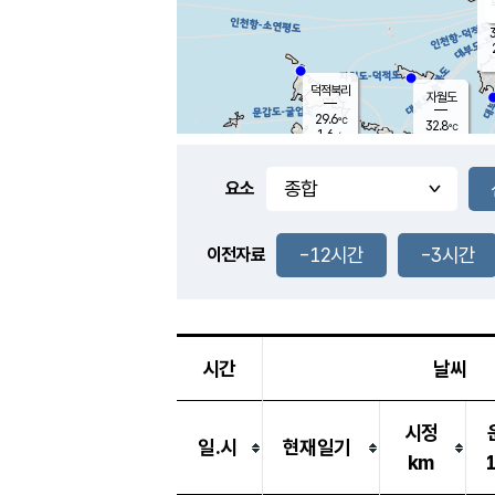
3
덕적북리
자월도
29.6
℃
32.8
℃
1.6
m/s
1.2
m/s
-
mm
-
mm
요소
풍도
29.2
덕적지도
2.7
m/
-
-12시간
-3시간
mm
이전자료
29.6
℃
대
2.3
m/s
-
mm
29.0
3.0
m
-
mm
시간
날씨
시정
일.시
현재일기
km