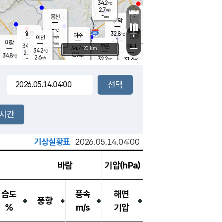
34.2
℃
강림
2.7
m/s
원주
-
흥천
mm
30.1
℃
문막
3.1
m/s
33.5
℃
-
-
℃
mm
+
3.1
설봉
m/s
32.8
℃
여주
-
m/s
이천
-
mm
4.1
m/s
-
마장
mm
신림
34.6
부론
-
귀래
−
℃
mm
34.7
20 km
℃
34.2
℃
2.9
m/s
0.9
34.8
m/s
℃
31.7
2.6
m/s
℃
-
32.2
31.6
mm
℃
-
℃
mm
2.3
m/s
-
2.0
mm
m/s
3.1
2.9
m/s
m/s
-
mm
-
백운
mm
-
-
mm
mm
백암
장호원
34.0
℃
3.1
m/s
33.9
℃
33.3
엄정
℃
-
mm
1.6
m/s
2.8
m/s
노은
-
mm
-
32.9
mm
℃
개
2시간
3.9
m/s
33.2
℃
-
mm
2
2.8
℃
m/s
-
m/s
mm
m
기상실황표
2026.05.14.04:00
바람
기압(hPa)
습도
풍속
해면
풍향
%
m/s
기압