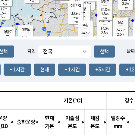
-
-
mm
무의도
mm
mm
분당구
2.4
-
2.9
m/s
m/s
mm
수리산길
-
-
mm
mm
1.7
의왕
34.0
℃
℃
1.6
33.8
m/s
1.8
m/s
℃
-
-
-
mm
-
℃
mm
m/s
기흥구갈
-
-
m/s
mm
용인
-
수원
mm
34.0
℃
대부도
34.2
℃
영흥도
2.7
34.3
m/s
℃
2.6
m/s
-
mm
3
34.3
m/s
-
℃
mm
33.5
℃
-
오산
3.9
mm
m/s
3.9
m/s
-
mm
-
mm
향남
34.1
℃
지역
날짜
2.5
m/s
33.8
-
℃
운평
mm
송탄
-
℃
m/s
-
s
mm
33.1
보
℃
34.4
-1시간
현재
+1시간
+3시간
+1
℃
3.3
m/s
산
2.5
m/s
-
32.
mm
-
mm
0.9
℃
-
m
/s
기온(℃)
강수
운량
현재
이슬점
체감
일강수
중하운량
1/10
기온
온도
온도
mm