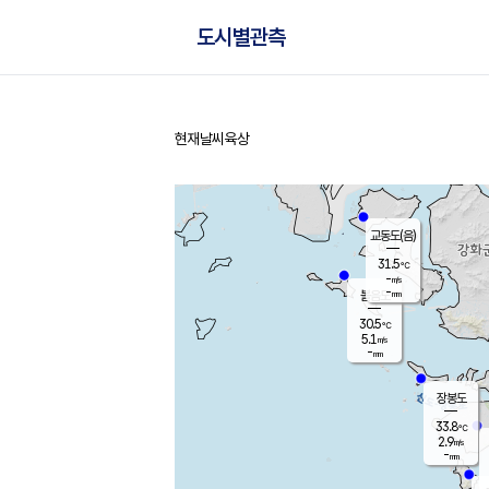
도시별관측
현재날씨
육상
홈
교동도(음)
31.5
℃
-
m/s
-
mm
볼음도
대연평
30.5
℃
5.1
m/s
33.0
℃
-
mm
1.6
m/s
-
mm
장봉도
33.8
℃
2.9
m/s
-
mm