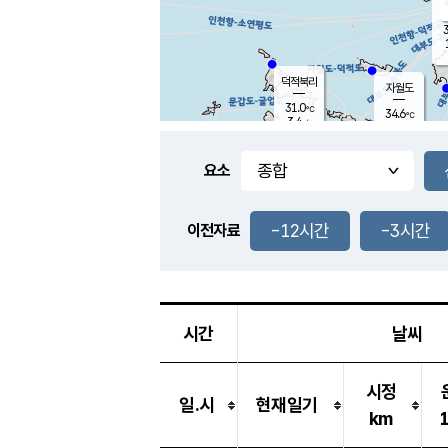
3
덕적북리
자월도
31.0
℃
34.6
℃
3.4
m/s
0.8
m/s
-
mm
-
mm
요소
풍도
30.4
덕적지도
2.5
m/
-
-12시간
-3시간
mm
이전자료
29.3
℃
대
3.2
m/s
-
mm
32.3
3.5
m
-
mm
시간
날씨
시정
일.시
현재일기
km