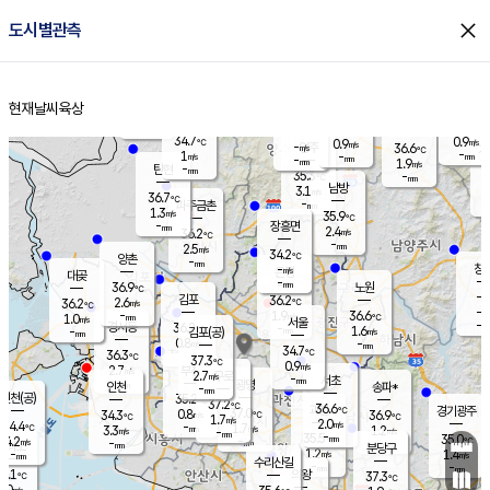
close
도시별관측
장남
판문점
35.0
℃
0.8
m/s
화현
36.3
동두천
℃
남면
-
현재날씨
육상
mm
파주
0.8
홈
m/s
포천
36.5
-
33.9
℃
mm
℃
34.3
℃
34.7
0.9
0.9
m/s
℃
m/s
-
양주
36.6
m/s
가
℃
-
1
-
mm
m/s
mm
-
mm
1.9
m/s
-
탄현
mm
35.3
-
3
℃
mm
남방
3.1
m/s
1
36.7
℃
-
파주금촌
mm
1.3
m/s
35.9
℃
-
장흥면
mm
2.4
m/s
36.2
℃
-
mm
2.5
m/s
34.2
℃
양촌
-
mm
창
-
m/s
은평
대곶
-
mm
36.9
노원
℃
-
김포
36.2
2.6
℃
36.2
m/s
℃
-
m/
-
1.9
36.6
m/s
mm
1.0
℃
m/s
서울
-
경서동
36.2
m
-
1.6
℃
mm
-
김포(공)
m/s
mm
0.8
-
m/s
mm
34.7
℃
36.3
-
℃
mm
37.3
℃
0.9
m/s
2.7
부천
m/s
2.7
구로
m/s
-
서초
mm
-
광명
mm
인천
송파*
-
mm
인천(공)
35.2
℃
37.2
℃
36.6
과천
경기광주
℃
37.0
0.8
34.3
36.9
m/s
℃
℃
℃
1.7
m/s
2.0
m/s
34.4
-
1.7
℃
mm
3.3
m/s
1.2
m/s
-
m/s
mm
-
35.5
35.0
mm
4.2
-
℃
℃
m/s
-
-
mm
무의도
mm
mm
분당구
1.2
-
1.4
m/s
m/s
mm
수리산길
-
-
mm
mm
5.1
의왕
37.3
℃
℃
2.0
m/s