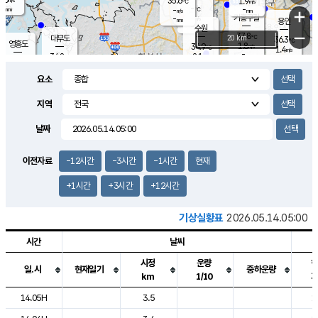
35.6
1.9
m/s
℃
-
-
-
mm
-
℃
mm
+
m/s
기흥구갈
-
-
m/s
mm
용인
-
수원
mm
−
37.8
℃
대부도
20 km
36.3
℃
영흥도
1.8
34.9
m/s
℃
1.4
m/s
-
mm
2.1
34.8
m/s
-
℃
mm
31.7
℃
-
오산
2.1
mm
m/s
1.0
m/s
-
mm
요소
-
mm
향남
35.7
℃
1.2
m/s
36.2
-
지역
℃
운평
mm
송탄
1.0
℃
m/s
-
s
mm
34.7
보
℃
날짜
36.5
℃
1.9
m/s
산
1.4
m/s
-
34.
mm
-
mm
1.4
℃
이전자료
-12시간
-3시간
-1시간
현재
-
m
/s
+1시간
+3시간
+12시간
기상실황표
2026.05.14.05:00
시간
날씨
시정
운량
일.시
현재일기
중하운량
km
1/10
도시별 기상실황표로 지점, 날씨, 기온, 강수, 바람, 기압등을 안내한 표입
14.05H
3.5
1