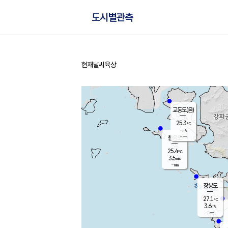
도시별관측
현재날씨
육상
홈
교동도(음)
25.3
℃
-
m/s
-
mm
볼음도
대연평
25.4
℃
3.5
m/s
28.0
℃
-
mm
1.7
m/s
-
mm
장봉도
27.1
℃
3.6
m/s
-
mm