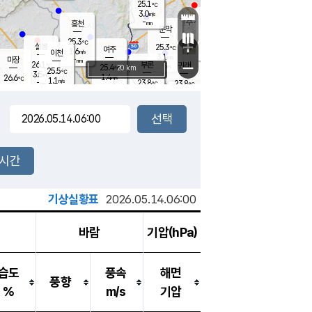
25.1
℃
강림
3.0
m/s
원주
-
흥천
mm
23.0
℃
문막
0.8
m/s
25.9
℃
25.3
-
℃
mm
+
2.2
설봉
m/s
25.3
℃
여주
1.6
m/s
이천
-
mm
3.1
m/s
-
마장
mm
신림
26.1
부론
-
귀래
−
℃
mm
25.4
20 km
℃
25.5
℃
3.5
m/s
1.4
26.6
m/s
℃
23.8
1.1
m/s
℃
-
23.8
23.8
mm
℃
-
℃
mm
3.0
m/s
-
1.1
mm
m/s
2.8
0.5
m/s
m/s
-
mm
-
백운
mm
7.5
-
mm
mm
백암
장호원
25.0
℃
2.9
m/s
23.1
℃
25.2
엄정
℃
0.5
mm
0.4
m/s
1.8
m/s
노은
9.0
mm
1.5
25.7
mm
℃
개
2시간
2.8
m/s
24.3
℃
15.5
mm
4
1.6
℃
m/s
13.5
m/s
mm
mm
기상실황표
2026.05.14.06:00
바람
기압(hPa)
습도
풍속
해면
풍향
%
m/s
기압