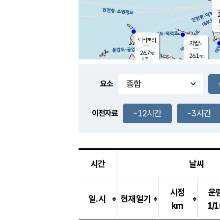
2
덕적북리
자월도
26.7
℃
26.1
℃
4.3
m/s
2.3
m/s
-
mm
3.5
mm
요소
풍도
27.0
덕적지도
2.9
m/
0.5
-12시간
-3시간
m
이전자료
25.9
℃
대
4.5
m/s
-
mm
28.2
6.0
m
-
mm
시간
날씨
시정
운
일.시
현재일기
km
1/1