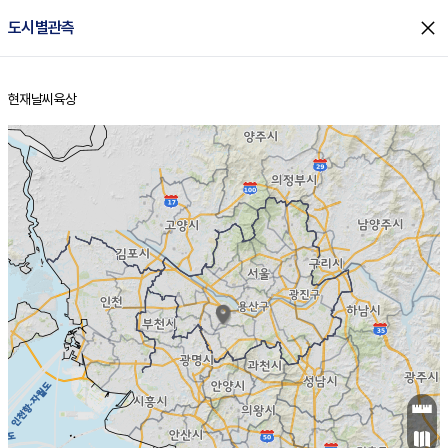
close
도시별관측
현재날씨
육상
홈