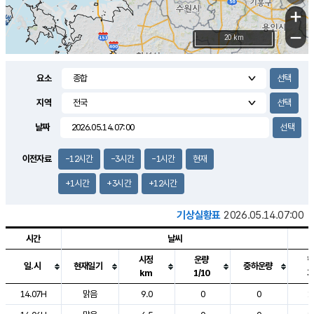
+
−
20 km
요소
지역
날짜
이전자료
-12시간
-3시간
-1시간
현재
+1시간
+3시간
+12시간
기상실황표
2026.05.14.07:00
시간
날씨
시정
운량
일.시
현재일기
중하운량
km
1/10
도시별 기상실황표로 지점, 날씨, 기온, 강수, 바람, 기압등을 안내한 표입
14.07H
맑음
9.0
0
0
1